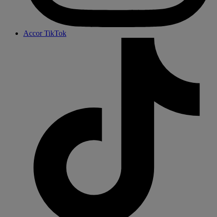
Accor TikTok