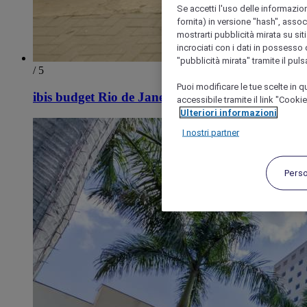
Se accetti l'uso delle informazion
fornita) in versione "hash", assoc
mostrarti pubblicità mirata su siti
incrociati con i dati in possesso d
"pubblicità mirata" tramite il pul
/ 5
Puoi modificare le tue scelte in
ibis budget Rio de Janeiro Nova America
accessibile tramite il link "Cooki
Ulteriori informazioni
I nostri partner
Pers