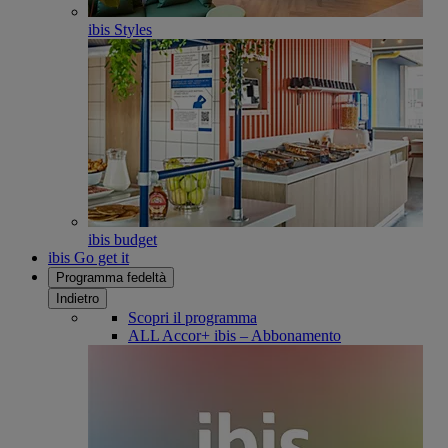
ibis Styles
ibis budget
ibis Go get it
Programma fedeltà
Indietro
Scopri il programma
ALL Accor+ ibis – Abbonamento