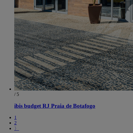
/ 5
ibis budget RJ Praia de Botafogo
1
2
〉