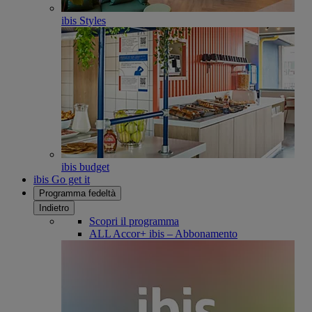
ibis Styles
ibis budget
ibis Go get it
Programma fedeltà
Indietro
Scopri il programma
ALL Accor+ ibis – Abbonamento