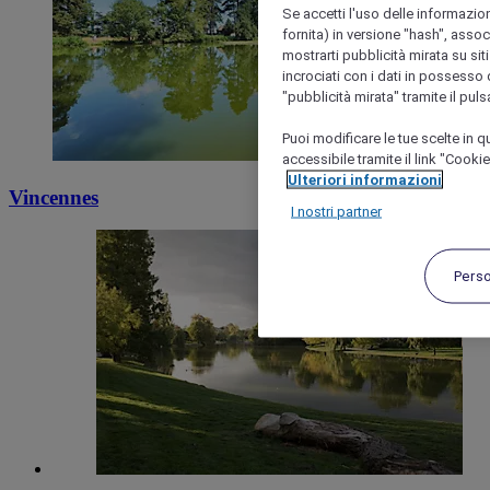
Se accetti l'uso delle informazion
fornita) in versione "hash", assoc
mostrarti pubblicità mirata su siti
incrociati con i dati in possesso d
"pubblicità mirata" tramite il pul
Puoi modificare le tue scelte in
accessibile tramite il link "Cooki
Ulteriori informazioni
Vincennes
I nostri partner
Pers