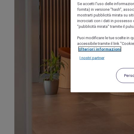
Se accetti l'uso delle informazion
fornita) in versione "hash", assoc
mostrarti pubblicità mirata su siti
incrociati con i dati in possesso d
"pubblicità mirata" tramite il pul
Puoi modificare le tue scelte in
accessibile tramite il link "Cooki
Ulteriori informazioni
I nostri partner
Pers