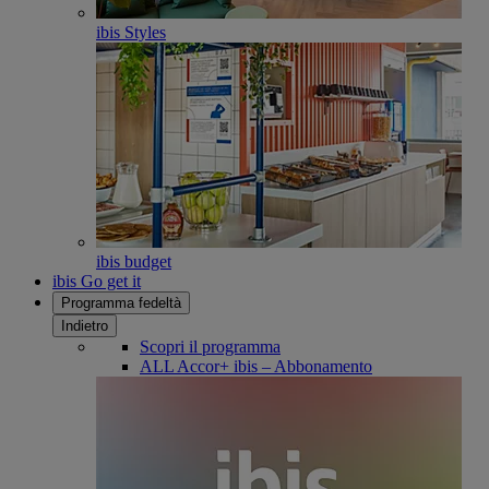
ibis Styles
ibis budget
ibis Go get it
Programma fedeltà
Indietro
Scopri il programma
ALL Accor+ ibis – Abbonamento