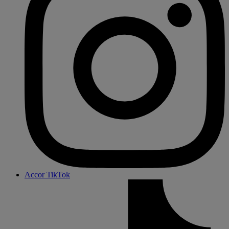
Accor TikTok