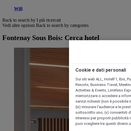
Wifi
Back to search by I più ricercati
Vedi altre opzioni
Back to search by categories
Fontenay Sous Bois: Cerca hotel
Cookie e dati personali
Sui siti web ALL, HotelF1, Ibis, 
Resorts, Business Travel, Meetin
Activities & Events, Limitless Ex
memorizzare o accedere a informazio
servizi richiesti (non è possibile ri
(iii) misurare l'audience e le prest
sottoscritto uno; (v) consentirti di
interessi per proporti pubblicità 
puoi scegliere tra questi diversi 