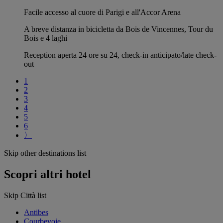
Facile accesso al cuore di Parigi e all'Accor Arena
A breve distanza in bicicletta da Bois de Vincennes, Tour du
Bois e 4 laghi
Reception aperta 24 ore su 24, check-in anticipato/late check-
out
1
2
3
4
5
6
〉
Skip other destinations list
Scopri altri hotel
Skip Città list
Antibes
Courbevoie