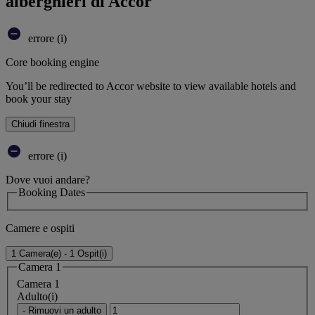
alberghieri di Accor
errore (i)
Core booking engine
You’ll be redirected to Accor website to view available hotels and
book your stay
Chiudi finestra
errore (i)
Dove vuoi andare?
Booking Dates
Camere e ospiti
1 Camera(e) - 1 Ospit(i)
Camera 1
Camera 1
Adulto(i)
- Rimuovi un adulto