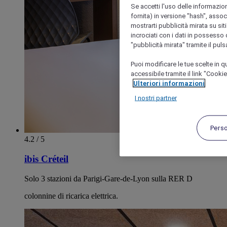
Se accetti l'uso delle informazion
fornita) in versione "hash", assoc
mostrarti pubblicità mirata su siti
incrociati con i dati in possesso d
"pubblicità mirata" tramite il pul
Puoi modificare le tue scelte in
accessibile tramite il link "Cooki
Ulteriori informazioni
I nostri partner
Pers
4.2 / 5
ibis Créteil
Solo 3 stazioni da Parigi-Gare-de-Lyon sulla RER D
colonnine di ricarica elettrica.