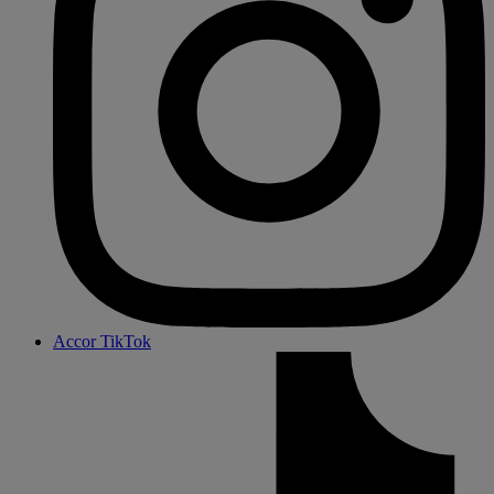
Accor TikTok