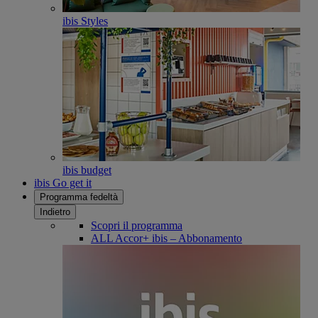
ibis Styles
ibis budget
ibis Go get it
Programma fedeltà
Indietro
Scopri il programma
ALL Accor+ ibis – Abbonamento