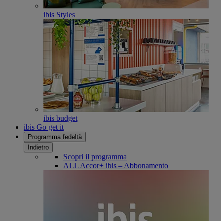
ibis Styles
ibis budget
ibis Go get it
Programma fedeltà
Indietro
Scopri il programma
ALL Accor+ ibis – Abbonamento