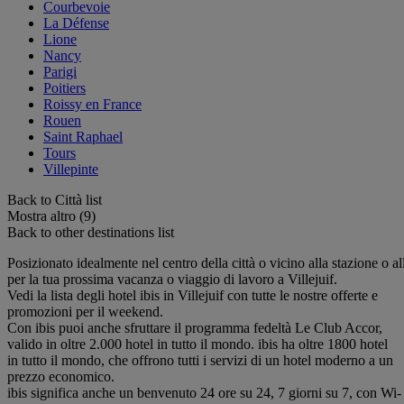
Courbevoie
La Défense
Lione
Nancy
Parigi
Poitiers
Roissy en France
Rouen
Saint Raphael
Tours
Villepinte
Back to Città list
Mostra altro (9)
Back to other destinations list
Posizionato idealmente nel centro della città o vicino alla stazione o all
per la tua prossima vacanza o viaggio di lavoro a Villejuif.
Vedi la lista degli hotel ibis in Villejuif con tutte le nostre offerte e
promozioni per il weekend.
Con ibis puoi anche sfruttare il programma fedeltà Le Club Accor,
valido in oltre 2.000 hotel in tutto il mondo. ibis ha oltre 1800 hotel
in tutto il mondo, che offrono tutti i servizi di un hotel moderno a un
prezzo economico.
ibis significa anche un benvenuto 24 ore su 24, 7 giorni su 7, con Wi-