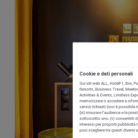
Cookie e dati personali
Sui siti web ALL, HotelF1, Ibis, 
Resorts, Business Travel, Meetin
Activities & Events, Limitless Ex
memorizzare o accedere a informazio
servizi richiesti (non è possibile ri
(iii) misurare l'audience e le prest
sottoscritto uno; (v) consentirti di
interessi per proporti pubblicità 
puoi scegliere tra questi diversi 