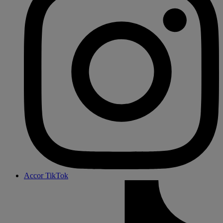
Accor TikTok