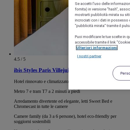
Se accetti l'uso delle informazion
fornita) in versione "hash", assoc
mostrarti pubblicità mirata su siti
incrociati con i dati in possesso d
"pubblicità mirata" tramite il pul
Puoi modificare le tue scelte in
accessibile tramite il link "Cooki
Ulteriori informazioni
I nostri partner
4.5 / 5
ibis Styles Paris Villejuif
Pers
Hotel rinnovato e climatizzato con colazione inclusa
Metro 7 e tram T7 a 2 minuti a piedi
Arredamento divertente ed elegante, letti Sweet Bed e
Chromecast in tutte le camere
Camere family (da 3 a 6 persone), hotel eco-friendly per
soggiorni sostenibili