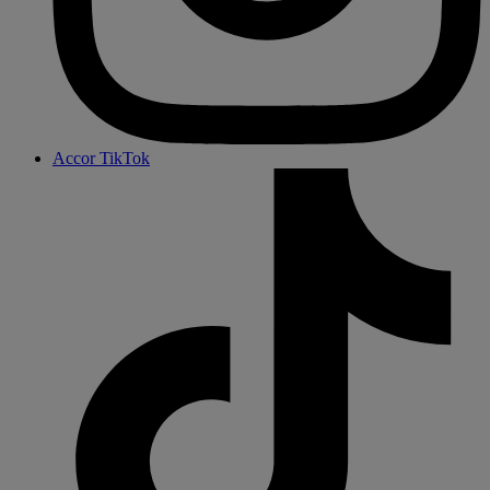
Accor TikTok