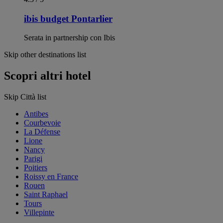
ibis budget Pontarlier
Serata in partnership con Ibis
Skip other destinations list
Scopri altri hotel
Skip Città list
Antibes
Courbevoie
La Défense
Lione
Nancy
Parigi
Poitiers
Roissy en France
Rouen
Saint Raphael
Tours
Villepinte