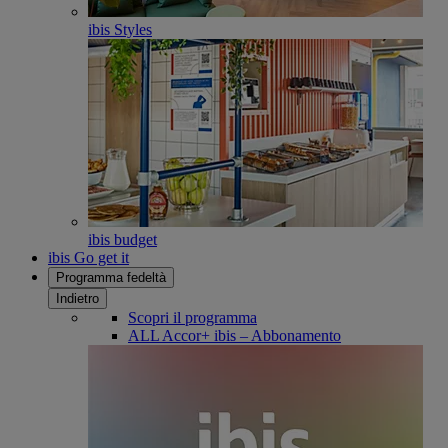
ibis Styles
ibis budget
ibis Go get it
Programma fedeltà
Indietro
Scopri il programma
ALL Accor+ ibis – Abbonamento