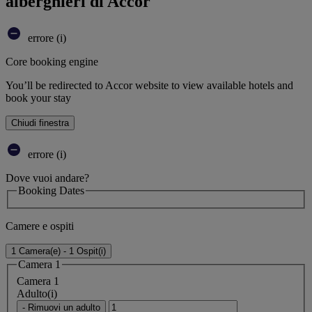
alberghieri di Accor
errore (i)
Core booking engine
You’ll be redirected to Accor website to view available hotels and
book your stay
Chiudi finestra
errore (i)
Dove vuoi andare?
Booking Dates
Camere e ospiti
1 Camera(e) - 1 Ospit(i)
Camera 1
Camera 1
Adulto(i)
- Rimuovi un adulto