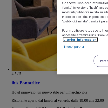
Se accetti l'uso delle informazion
fornita) in versione "hash", assoc
mostrarti pubblicità mirata su siti
incrociati con i dati in possesso d
"pubblicità mirata" tramite il pul
Puoi modificare le tue scelte in
accessibile tramite il link "Cooki
Ulteriori informazioni
I nostri partner
Pers
4.5 / 5
ibis Pontarlier
Hotel rinnovato, un nuovo stile per il marchio ibis
Ristorante aperto dal lunedì al venerdì, dalle 19:00 alle 22:00