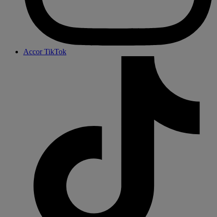
Accor TikTok