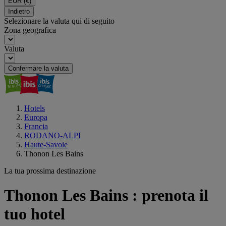
EUR
(€)
Indietro
Selezionare la valuta qui di seguito
Zona geografica
Valuta
Confermare la valuta
Hotels
Europa
Francia
RODANO-ALPI
Haute-Savoie
Thonon Les Bains
La tua prossima destinazione
Thonon Les Bains : prenota il
tuo hotel