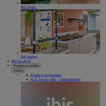
ibis Styles
ibis budget
ibis Go get it
Programma fedeltà
Indietro
Scopri il programma
ALL Accor+ ibis – Abbonamento