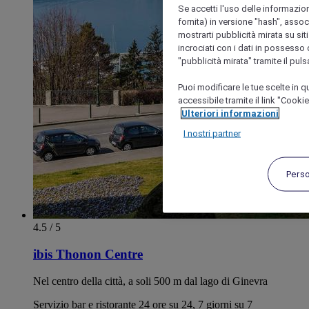
Se accetti l'uso delle informazion
fornita) in versione "hash", assoc
mostrarti pubblicità mirata su siti
incrociati con i dati in possesso d
"pubblicità mirata" tramite il pul
Puoi modificare le tue scelte in
accessibile tramite il link "Cooki
Ulteriori informazioni
I nostri partner
Pers
4.5 / 5
ibis Thonon Centre
Nel centro della città, a soli 500 m dal lago di Ginevra
Servizio bar e ristorante 24 ore su 24, 7 giorni su 7