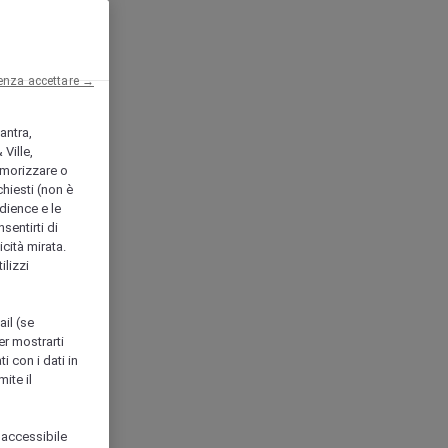
enza accettare →
antra,
Ville,
morizzare o
chiesti (non è
udience e le
nsentirti di
icità mirata.
ilizzi
ail (se
er mostrarti
i con i dati in
ite il
 accessibile