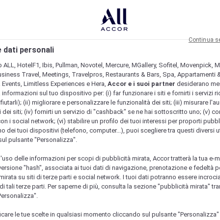
Continua s
 dati personali
b ALL, HotelF1, Ibis, Pullman, Novotel, Mercure, MGallery, Sofitel, Movenpick, M
usiness Travel, Meetings, Travelpros, Restaurants & Bars, Spa, Appartamenti & 
& Events, Limitless Experiences e Hera,
Accor e i suoi partner
desiderano me
nformazioni sul tuo dispositivo per: (i) far funzionare i siti e fornirti i servizi ri
fiutarli); (ii) migliorare e personalizzare le funzionalità dei siti; (iii) misurare l'a
 dei siti; (iv) fornirti un servizio di "cashback" se ne hai sottoscritto uno; (v) co
con i social network; (vi) stabilire un profilo dei tuoi interessi per proporti pubbl
o dei tuoi dispositivi (telefono, computer...), puoi scegliere tra questi diversi ut
sul pulsante "Personalizza".
l'uso delle informazioni per scopi di pubblicità mirata, Accor tratterà la tua e-m
 versione "hash", associata ai tuoi dati di navigazione, prenotazione e fedeltà p
mirata su siti di terze parti e social network. I tuoi dati potranno essere incrociat
 tali terze parti. Per saperne di più, consulta la sezione "pubblicità mirata" tram
Personalizza".
icare le tue scelte in qualsiasi momento cliccando sul pulsante "Personalizza"