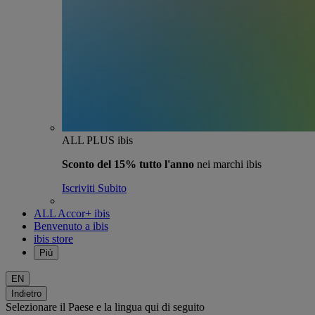
ALL PLUS ibis
Sconto del 15% tutto l'anno
nei marchi ibis
Iscriviti Subito
ALL Accor+ ibis
Benvenuto a ibis
ibis store
Più
EN
Indietro
Selezionare il Paese e la lingua qui di seguito