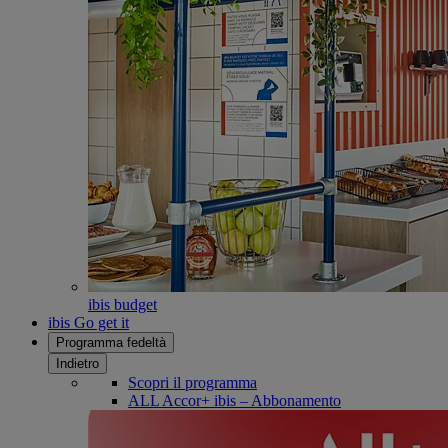
ibis budget
ibis Go get it
Programma fedeltà
Indietro
Scopri il programma
ALL Accor+ ibis – Abbonamento