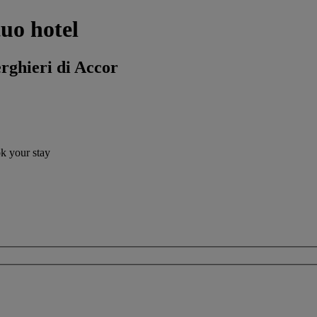
tuo hotel
erghieri di Accor
ok your stay