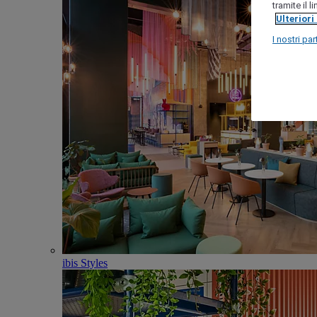
tramite il 
Ulteriori
I nostri par
ibis Styles