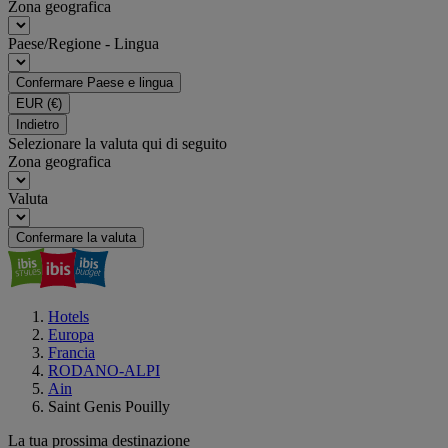
Zona geografica
Paese/Regione - Lingua
Confermare Paese e lingua
EUR
(€)
Indietro
Selezionare la valuta qui di seguito
Zona geografica
Valuta
Confermare la valuta
Hotels
Europa
Francia
RODANO-ALPI
Ain
Saint Genis Pouilly
La tua prossima destinazione