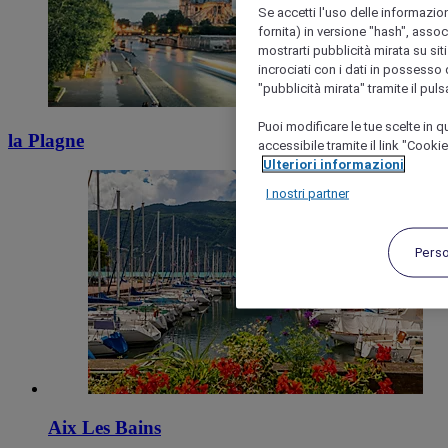
Se accetti l'uso delle informazion
fornita) in versione "hash", assoc
mostrarti pubblicità mirata su siti
incrociati con i dati in possesso d
"pubblicità mirata" tramite il pul
Puoi modificare le tue scelte in
la Plagne
accessibile tramite il link "Cooki
Ulteriori informazioni
I nostri partner
Pers
Aix Les Bains