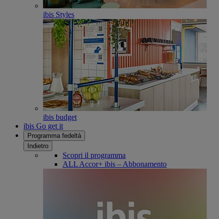
ibis Styles
ibis budget
ibis Go get it
Programma fedeltà
Indietro
Scopri il programma
ALL Accor+ ibis – Abbonamento