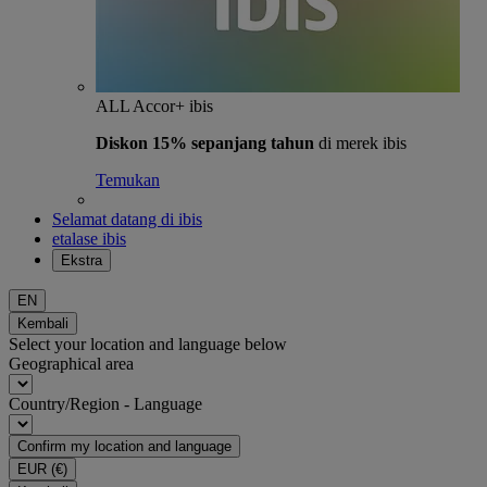
ALL Accor+ ibis
Diskon 15% sepanjang tahun
di merek ibis
Temukan
Selamat datang di ibis
etalase ibis
Ekstra
EN
Kembali
Select your location and language below
Geographical area
Country/Region - Language
Confirm my location and language
EUR
(€)