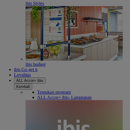
ibis Styles
ibis budget
ibis Go get it
Loyalitas
ALL Accor+ ibis
Kembali
Temukan program
ALL Accor+ ibis- Langganan