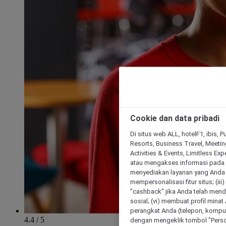
Cookie dan data pribadi
Di situs web ALL, hotelF1, ibis, 
Resorts, Business Travel, Meetin
Activities & Events, Limitless Ex
atau mengakses informasi pada 
menyediakan layanan yang Anda m
mempersonalisasi fitur situs; (ii
"cashback" jika Anda telah mend
sosial; (vi) membuat profil mina
perangkat Anda (telepon, kompute
4.4 / 5
dengan mengeklik tombol "Person