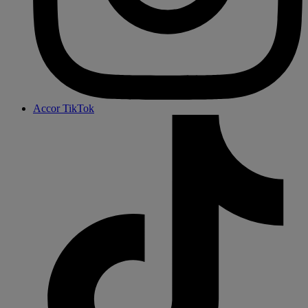
Accor TikTok