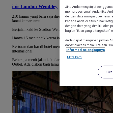
ibis London Wembley
Jika Anda menyetujui penggunaan
memproses email Anda (jika Anda
210 kamar yang baru saja direnovasi yang tersebar di 14
dengan data navigasi, pemesanan
lantai kamar tamu
kepada Anda di situs pihak ketig
dengan data yang dimiliki oleh pi
Berjalan kaki ke Stadion Wembley dan SSE Arena
bagian "iklan yang ditargetkan" m
Hanya 15 menit naik kereta ke London Pusat
Anda dapat mengubah pilihan An
dapat diakses melalui tautan "C
Restoran dan bar di hotel menyajikan pilihan masakan
Informasi selengkapnya
internasional
Mitra kami
Beberapa menit jalan kaki dari area belanja London Designer
Outlet. Ada diskon bagi tamu hotel
Ses