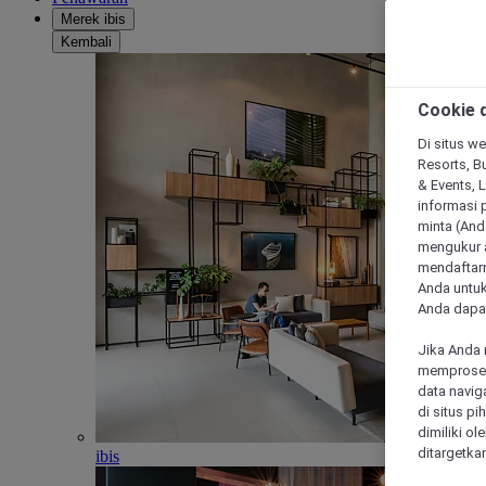
Merek ibis
Kembali
Cookie d
Di situs we
Resorts, Bu
& Events, 
informasi 
minta (Anda
mengukur a
mendaftarn
Anda untuk
Anda dapat
Jika Anda 
memproses 
data navig
di situs p
dimiliki ol
ditargetkan
ibis