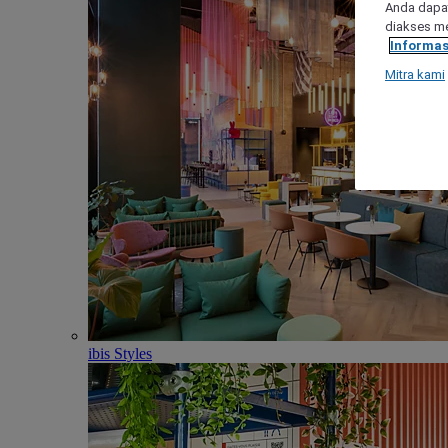
Anda dapat
diakses me
Informas
Mitra kami
ibis Styles