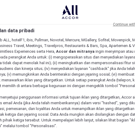
Continue wit
an data pribadi
b ALL, hotelF1, ibis, Pullman, Novotel, Mercure, MGallery, Sofitel, Movenpick, 
siness Travel, Meetings, Travelpros, Restaurants & Bars, Spa, Apartemen & Vill
Limitless Experiences serta Hera,
Accor dan mitranya
ingin menyimpan atau
pada perangkat Anda untuk: (i) mengoperasikan situs dan menyediakan layan
 tidak dapat menolak hal ini); (ii) meningkatkan dan mempersonalisasi fitur situ
udiens dan kinerja situs; (iv) menyediakan layanan "cashback" jika Anda tela
ya; (v) memungkinkan Anda berinteraksi dengan jejaring sosial; (vi) membuat 
 menawarkan iklan yang ditargetkan. Untuk setiap perangkat Anda (telepon, ko
 memilih di antara berbagai kegunaan ini dengan mengeklik tombol "Personali
menyetujui penggunaan informasi untuk tujuan iklan yang ditargetkan, Accor 
email Anda (jika Anda telah memberikannya) dalam versi "hashed", yang dik
asi, pemesanan, dan loyalitas Anda untuk menampilkan iklan yang ditargetka
ihak ketiga dan jejaring sosial. Data Anda mungkin akan disilangkan dengan da
eh pihak ketiga tersebut. Untuk mempelajari lebih lanjut, silakan lihat bagian "i
" melalui tombol "Personalisasi".