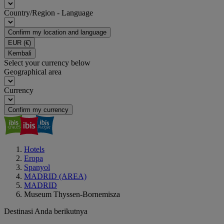
Country/Region - Language
Confirm my location and language
EUR
(€)
Kembali
Select your currency below
Geographical area
Currency
Confirm my currency
Hotels
Eropa
Spanyol
MADRID (AREA)
MADRID
Museum Thyssen-Bornemisza
Destinasi Anda berikutnya