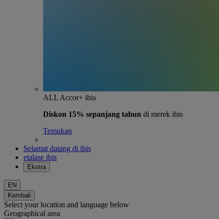
ALL Accor+ ibis
Diskon 15% sepanjang tahun
di merek ibis
Temukan
Selamat datang di ibis
etalase ibis
Ekstra
EN
Kembali
Select your location and language below
Geographical area