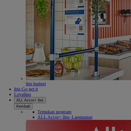
ibis budget
ibis Go get it
Loyalitas
ALL Accor+ ibis
Kembali
Temukan program
ALL Accor+ ibis- Langganan