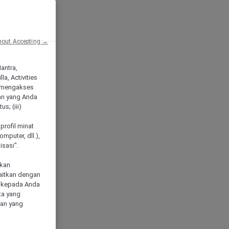
hout Accepting →
Mantra,
a, Activities
 mengakses
an yang Anda
s; (iii)
h
profil minat
mputer, dll.),
sasi".
akan
aitkan dengan
n kepada Anda
ta yang
klan yang