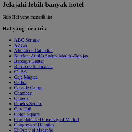
Jelajahi lebih banyak hotel
Skip Hal yang menarik list
Hal yang menarik
ABC Serrano
AZCA
Almudena Cathedral
Bandara Adolfo Suárez Madrid-Barajas
Barclays Center
Barrio de Salamanca
CTBA
Caja Mágica
Callao
Casa de Campo
Chamberi
Chueca
Cibeles Square
City Hall
Colon Square
Complutense University of Madrid
Congress of Deputies
El Oso y el Madroño