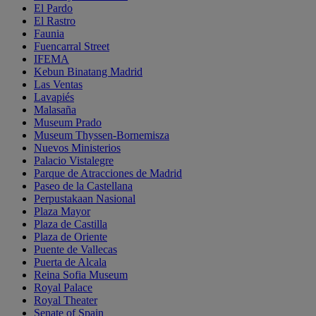
El Pardo
El Rastro
Faunia
Fuencarral Street
IFEMA
Kebun Binatang Madrid
Las Ventas
Lavapiés
Malasaña
Museum Prado
Museum Thyssen-Bornemisza
Nuevos Ministerios
Palacio Vistalegre
Parque de Atracciones de Madrid
Paseo de la Castellana
Perpustakaan Nasional
Plaza Mayor
Plaza de Castilla
Plaza de Oriente
Puente de Vallecas
Puerta de Alcala
Reina Sofia Museum
Royal Palace
Royal Theater
Senate of Spain