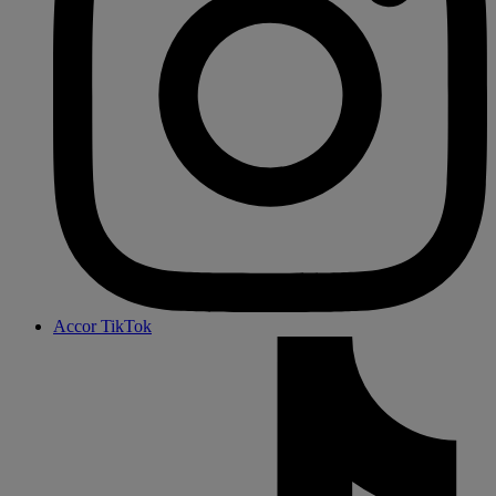
Accor TikTok