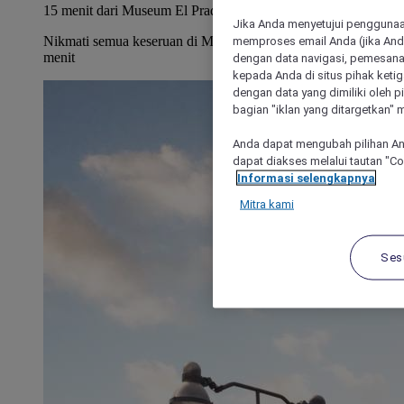
15 menit dari Museum El Prado
Jika Anda menyetujui penggunaan
memproses email Anda (jika Anda
Nikmati semua keseruan di Madrid hanya dalam beberapa
menit
dengan data navigasi, pemesanan
kepada Anda di situs pihak ketig
dengan data yang dimiliki oleh pi
bagian "iklan yang ditargetkan" m
Anda dapat mengubah pilihan An
dapat diakses melalui tautan "C
Informasi selengkapnya
Mitra kami
Ses