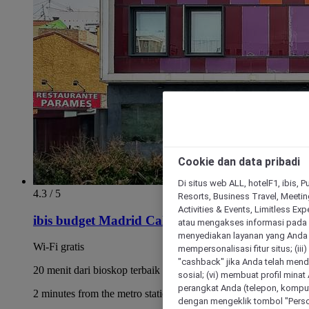
Cookie dan data pribadi
Di situs web ALL, hotelF1, ibis, 
4.3 / 5
Resorts, Business Travel, Meetin
Activities & Events, Limitless Ex
ibis budget Madrid Calle 30
atau mengakses informasi pada 
menyediakan layanan yang Anda m
Wi-Fi gratis
mempersonalisasi fitur situs; (ii
"cashback" jika Anda telah mend
20 menit dari bioskop terbaik di Madrid
sosial; (vi) membuat profil mina
perangkat Anda (telepon, kompute
2 minutes from the metro station
dengan mengeklik tombol "Person