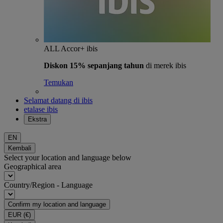
ALL Accor+ ibis
Diskon 15% sepanjang tahun
di merek ibis
Temukan
Selamat datang di ibis
etalase ibis
Ekstra
EN
Kembali
Select your location and language below
Geographical area
Country/Region - Language
Confirm my location and language
EUR
(€)