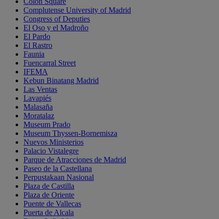
Colon Square
Complutense University of Madrid
Congress of Deputies
El Oso y el Madroño
El Pardo
El Rastro
Faunia
Fuencarral Street
IFEMA
Kebun Binatang Madrid
Las Ventas
Lavapiés
Malasaña
Moratalaz
Museum Prado
Museum Thyssen-Bornemisza
Nuevos Ministerios
Palacio Vistalegre
Parque de Atracciones de Madrid
Paseo de la Castellana
Perpustakaan Nasional
Plaza de Castilla
Plaza de Oriente
Puente de Vallecas
Puerta de Alcala