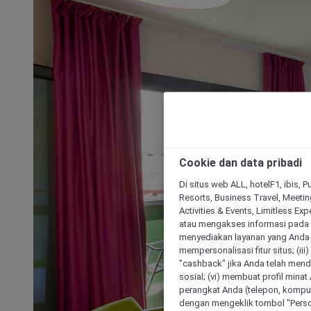
Cookie dan data pribadi
Di situs web ALL, hotelF1, ibis, 
Resorts, Business Travel, Meetin
Activities & Events, Limitless Ex
atau mengakses informasi pada 
menyediakan layanan yang Anda m
mempersonalisasi fitur situs; (ii
"cashback" jika Anda telah mend
sosial; (vi) membuat profil mina
perangkat Anda (telepon, kompute
dengan mengeklik tombol "Person