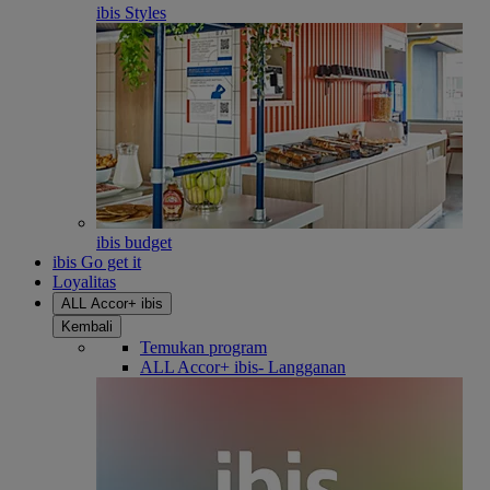
ibis Styles
ibis budget
ibis Go get it
Loyalitas
ALL Accor+ ibis
Kembali
Temukan program
ALL Accor+ ibis- Langganan