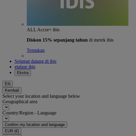
ALL Accor+ ibis
Diskon 15% sepanjang tahun
di merek ibis
Temukan
Selamat datang di ibis
etalase ibis
Ekstra
EN
Kembali
Select your location and language below
Geographical area
Country/Region - Language
Confirm my location and language
EUR
(€)