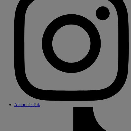
Accor TikTok