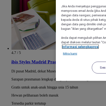
Jika Anda menyetujui penggunaan
memproses email Anda (jika Anda
dengan data navigasi, pemesanan
kepada Anda di situs pihak ketig
dengan data yang dimiliki oleh pi
bagian "iklan yang ditargetkan" m
Anda dapat mengubah pilihan An
dapat diakses melalui tautan "C
Informasi selengkapnya
4.7 / 5
Mitra kami
ibis Styles Madrid Prado
Ses
Di pusat Madrid, dekat Museum Prado dan Plaza Mayor
Sarapan prasmanan lengkap dengan pilihan bebas gluten
Gratis untuk anak-anak hingga usia 15 tahun
Hewan peliharaan boleh masuk
Tersedia parkir tertutup