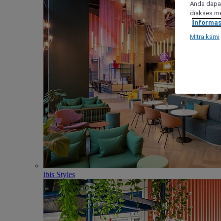
Anda dapat
diakses me
Informas
Mitra kami
ibis Styles