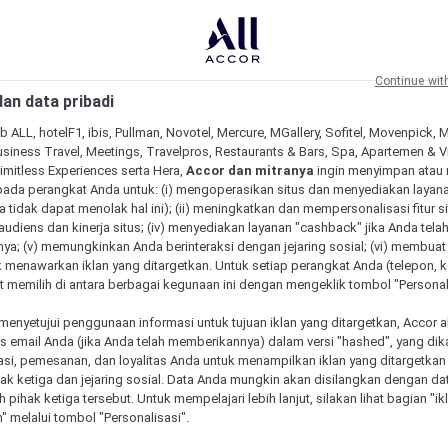
Continue wit
an data pribadi
b ALL, hotelF1, ibis, Pullman, Novotel, Mercure, MGallery, Sofitel, Movenpick, 
siness Travel, Meetings, Travelpros, Restaurants & Bars, Spa, Apartemen & Vill
Limitless Experiences serta Hera,
Accor dan mitranya
ingin menyimpan atau
pada perangkat Anda untuk: (i) mengoperasikan situs dan menyediakan layan
 tidak dapat menolak hal ini); (ii) meningkatkan dan mempersonalisasi fitur situ
udiens dan kinerja situs; (iv) menyediakan layanan "cashback" jika Anda tela
ya; (v) memungkinkan Anda berinteraksi dengan jejaring sosial; (vi) membuat 
 menawarkan iklan yang ditargetkan. Untuk setiap perangkat Anda (telepon, ko
 memilih di antara berbagai kegunaan ini dengan mengeklik tombol "Personali
menyetujui penggunaan informasi untuk tujuan iklan yang ditargetkan, Accor 
email Anda (jika Anda telah memberikannya) dalam versi "hashed", yang dik
asi, pemesanan, dan loyalitas Anda untuk menampilkan iklan yang ditargetka
ihak ketiga dan jejaring sosial. Data Anda mungkin akan disilangkan dengan da
eh pihak ketiga tersebut. Untuk mempelajari lebih lanjut, silakan lihat bagian "i
" melalui tombol "Personalisasi".