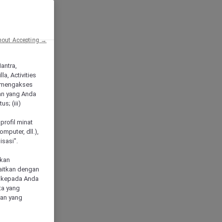
hout Accepting →
Mantra,
a, Activities
 mengakses
an yang Anda
s; (iii)
h
profil minat
mputer, dll.),
sasi".
akan
aitkan dengan
n kepada Anda
ta yang
klan yang