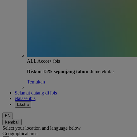
ALL Accor+ ibis
Diskon 15% sepanjang tahun
di merek ibis
Temukan
Selamat datang di ibis
etalase ibis
Ekstra
EN
Kembali
Select your location and language below
Geographical area