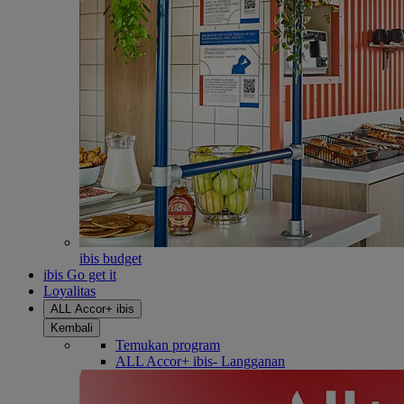
ibis budget
ibis Go get it
Loyalitas
ALL Accor+ ibis
Kembali
Temukan program
ALL Accor+ ibis- Langganan