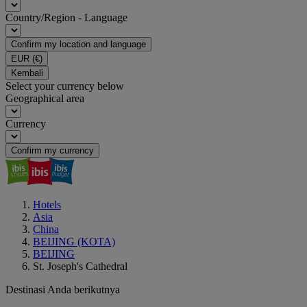
Country/Region - Language
Confirm my location and language
EUR
(€)
Kembali
Select your currency below
Geographical area
Currency
Confirm my currency
Hotels
Asia
China
BEIJING (KOTA)
BEIJING
St. Joseph's Cathedral
Destinasi Anda berikutnya