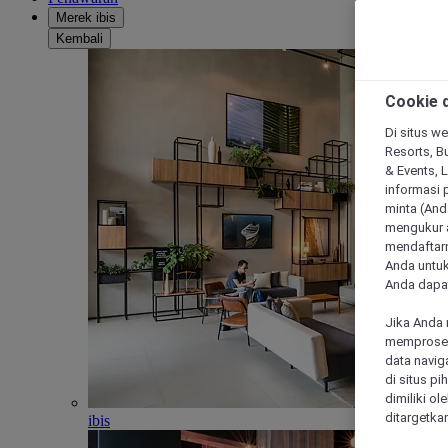
Merek ibis
Kembali
Cookie d
Di situs we
Resorts, Bu
& Events, 
informasi 
minta (Anda
mengukur a
mendaftarn
Anda untuk
Anda dapat
Jika Anda 
memproses 
data navig
di situs p
dimiliki ol
ditargetkan
ibis