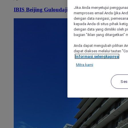
Jika Anda menyetujui penggunaan
IBIS Beijing Guloudajie Metro Station Hotel
memproses email Anda (jika Anda
dengan data navigasi, pemesanan
kepada Anda di situs pihak ketig
dengan data yang dimiliki oleh pi
bagian "iklan yang ditargetkan" m
Anda dapat mengubah pilihan An
dapat diakses melalui tautan "C
Informasi selengkapnya
Mitra kami
Ses