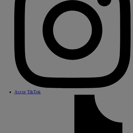
Accor TikTok