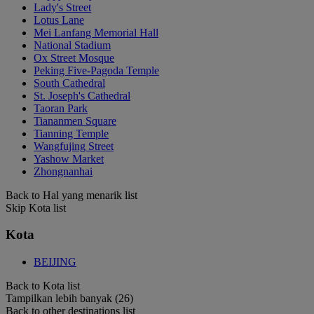
Lady's Street
Lotus Lane
Mei Lanfang Memorial Hall
National Stadium
Ox Street Mosque
Peking Five-Pagoda Temple
South Cathedral
St. Joseph's Cathedral
Taoran Park
Tiananmen Square
Tianning Temple
Wangfujing Street
Yashow Market
Zhongnanhai
Back to Hal yang menarik list
Skip Kota list
Kota
BEIJING
Back to Kota list
Tampilkan lebih banyak (26)
Back to other destinations list