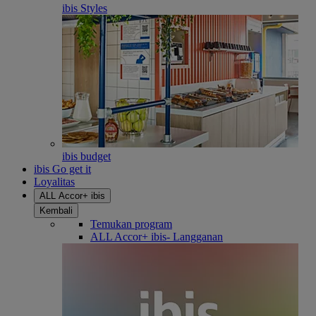
ibis Styles
ibis budget
ibis Go get it
Loyalitas
ALL Accor+ ibis
Kembali
Temukan program
ALL Accor+ ibis- Langganan