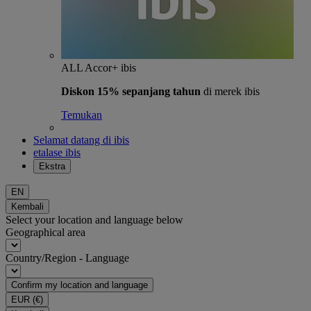
ALL Accor+ ibis
Diskon 15% sepanjang tahun
di merek ibis
Temukan
Selamat datang di ibis
etalase ibis
Ekstra
EN
Kembali
Select your location and language below
Geographical area
Country/Region - Language
Confirm my location and language
EUR
(€)