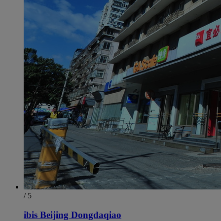
/ 5
ibis Beijing Dongdaqiao