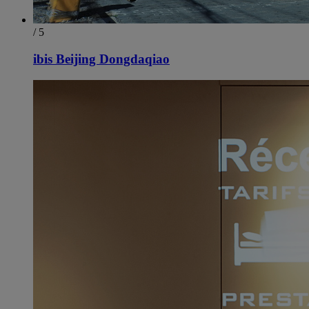
/ 5
ibis Beijing Dongdaqiao