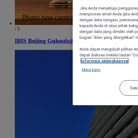
Jika Anda menyetujui penggunaan
memproses email Anda (jika Anda
dengan data navigasi, pemesanan
kepada Anda di situs pihak ketig
/ 5
dengan data yang dimiliki oleh pi
bagian "iklan yang ditargetkan" m
IBIS Beijing Guloudajie Metro Station Hotel
Anda dapat mengubah pilihan An
dapat diakses melalui tautan "C
Informasi selengkapnya
Mitra kami
Ses