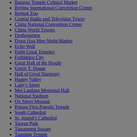
Baoguo Temple Cultural Market
Beijing International Convention Center
Beijing Zoo
Central Radio and Television Tower
China National Convention Center
China World Towers
Deshengmen
Dong Hua Men Night Market
Echo Wall
Eight Great Temples
Forbidden City
Great Hall of the People
Green T. House
Hall of Great Harmony
Happy Valley
Lady's Street
Mei Lanfang Memorial Hall
National Stadium
Ox Street Mosque
Peking Five-Pagoda Temple
South Cathedral
St. Joseph's Cathedral
Taoran Park
Tiananmen Square
Tianning Temple