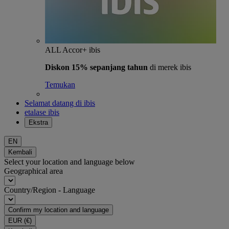
ALL Accor+ ibis
Diskon 15% sepanjang tahun
di merek ibis
Temukan
Selamat datang di ibis
etalase ibis
Ekstra
EN
Kembali
Select your location and language below
Geographical area
Country/Region - Language
Confirm my location and language
EUR
(€)