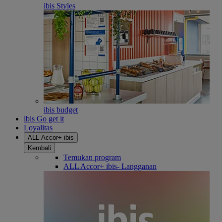
ibis Styles
ibis budget
ibis Go get it
Loyalitas
ALL Accor+ ibis
Kembali
Temukan program
ALL Accor+ ibis- Langganan