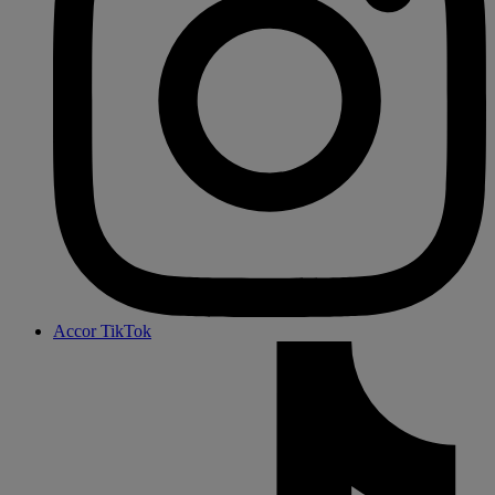
Accor TikTok