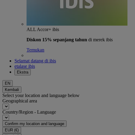
ALL Accor+ ibis
Diskon 15% sepanjang tahun
di merek ibis
Temukan
Selamat datang di ibis
etalase ibis
Ekstra
EN
Kembali
Select your location and language below
Geographical area
Country/Region - Language
Confirm my location and language
EUR
(€)