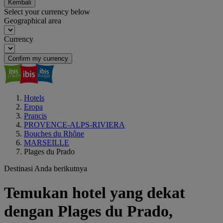
Kembali
Select your currency below
Geographical area
Currency
Confirm my currency
Hotels
Eropa
Prancis
PROVENCE-ALPS-RIVIERA
Bouches du Rhône
MARSEILLE
Plages du Prado
Destinasi Anda berikutnya
Temukan hotel yang dekat
dengan Plages du Prado,