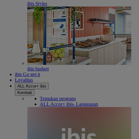
ibis Styles
ibis budget
ibis Go get it
Loyalitas
ALL Accor+ ibis
Kembali
Temukan program
ALL Accor+ ibis- Langganan