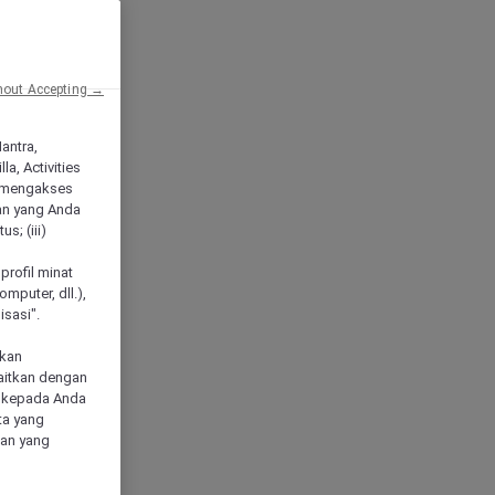
hout Accepting →
Mantra,
a, Activities
 mengakses
an yang Anda
s; (iii)
h
profil minat
mputer, dll.),
sasi".
akan
aitkan dengan
n kepada Anda
ta yang
klan yang