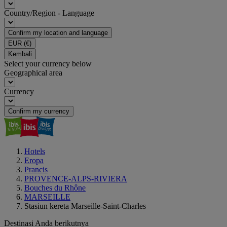
Country/Region - Language
Confirm my location and language
EUR
(€)
Kembali
Select your currency below
Geographical area
Currency
Confirm my currency
Hotels
Eropa
Prancis
PROVENCE-ALPS-RIVIERA
Bouches du Rhône
MARSEILLE
Stasiun kereta Marseille-Saint-Charles
Destinasi Anda berikutnya