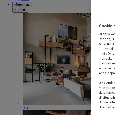
Merek ibis
Kembali
Cookie d
Di situs we
Resorts, Bu
& Events, 
informasi 
minta (Anda
mengukur a
mendaftarn
Anda untuk
Anda dapat
Jika Anda 
memproses 
data navig
di situs p
dimiliki ol
ditargetkan
ibis