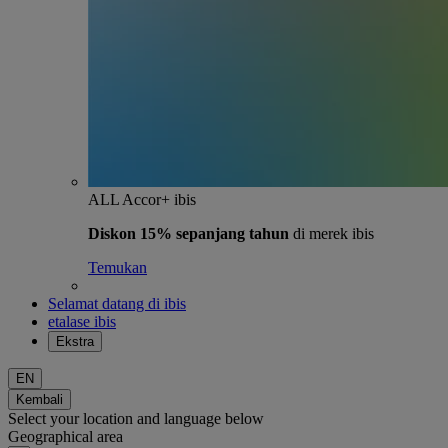
ALL Accor+ ibis
Diskon 15% sepanjang tahun
di merek ibis
Temukan
Selamat datang di ibis
etalase ibis
Ekstra
EN
Kembali
Select your location and language below
Geographical area