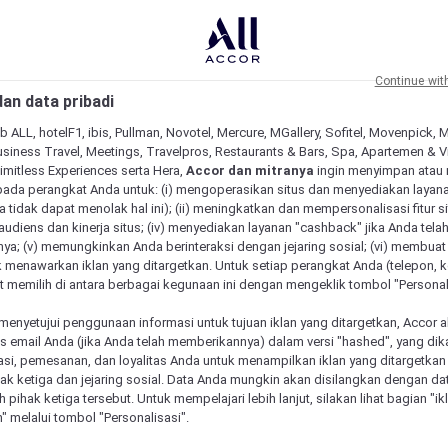
Continue wit
an data pribadi
b ALL, hotelF1, ibis, Pullman, Novotel, Mercure, MGallery, Sofitel, Movenpick, 
siness Travel, Meetings, Travelpros, Restaurants & Bars, Spa, Apartemen & Vill
Limitless Experiences serta Hera,
Accor dan mitranya
ingin menyimpan atau
pada perangkat Anda untuk: (i) mengoperasikan situs dan menyediakan layan
 tidak dapat menolak hal ini); (ii) meningkatkan dan mempersonalisasi fitur situ
udiens dan kinerja situs; (iv) menyediakan layanan "cashback" jika Anda tela
ya; (v) memungkinkan Anda berinteraksi dengan jejaring sosial; (vi) membuat 
 menawarkan iklan yang ditargetkan. Untuk setiap perangkat Anda (telepon, ko
 memilih di antara berbagai kegunaan ini dengan mengeklik tombol "Personali
menyetujui penggunaan informasi untuk tujuan iklan yang ditargetkan, Accor 
email Anda (jika Anda telah memberikannya) dalam versi "hashed", yang dik
asi, pemesanan, dan loyalitas Anda untuk menampilkan iklan yang ditargetka
ihak ketiga dan jejaring sosial. Data Anda mungkin akan disilangkan dengan da
eh pihak ketiga tersebut. Untuk mempelajari lebih lanjut, silakan lihat bagian "i
" melalui tombol "Personalisasi".