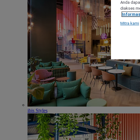
Anda dapat
diakses me
Informas
Mitra kami
ibis Styles