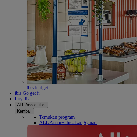
ibis budget
ibis Go get it
Loyalitas
ALL Accor+ ibis
Kembali
Temukan program
ALL Accor+ ibis- Langganan