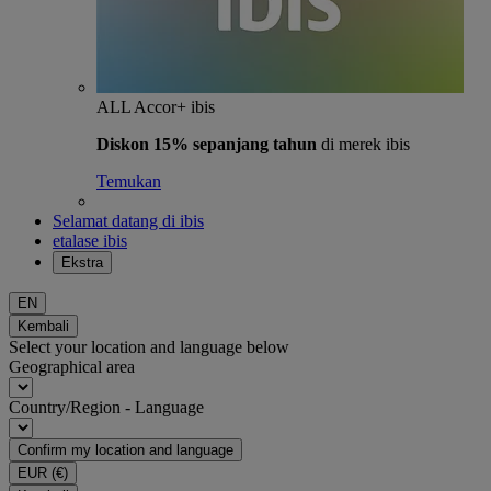
ALL Accor+ ibis
Diskon 15% sepanjang tahun
di merek ibis
Temukan
Selamat datang di ibis
etalase ibis
Ekstra
EN
Kembali
Select your location and language below
Geographical area
Country/Region - Language
Confirm my location and language
EUR
(€)