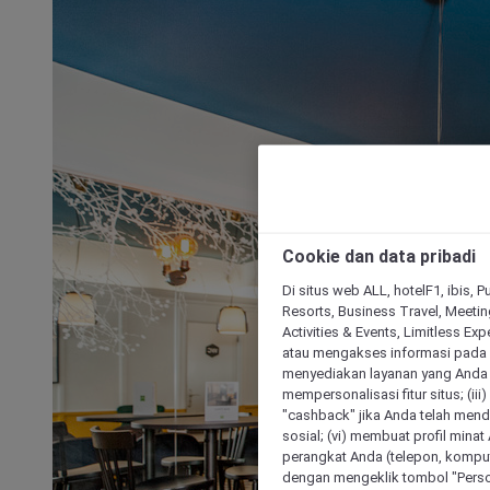
Cookie dan data pribadi
Di situs web ALL, hotelF1, ibis, 
Resorts, Business Travel, Meetin
Activities & Events, Limitless Ex
atau mengakses informasi pada 
menyediakan layanan yang Anda m
mempersonalisasi fitur situs; (ii
"cashback" jika Anda telah mend
sosial; (vi) membuat profil mina
perangkat Anda (telepon, kompute
dengan mengeklik tombol "Person