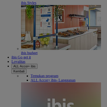
ibis Styles
ibis budget
ibis Go get it
Loyalitas
ALL Accor+ ibis
Kembali
Temukan program
ALL Accor+ ibis- Langganan