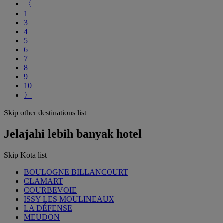
〈
1
3
4
5
6
7
8
9
10
〉
Skip other destinations list
Jelajahi lebih banyak hotel
Skip Kota list
BOULOGNE BILLANCOURT
CLAMART
COURBEVOIE
ISSY LES MOULINEAUX
LA DÉFENSE
MEUDON