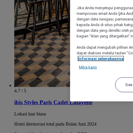
Jika Anda menyetujui penggunaan
memproses email Anda (jika Anda
dengan data navigasi, pemesanan
kepada Anda di situs pihak ketig
dengan data yang dimiliki oleh pi
bagian "iklan yang ditargetkan" m
Anda dapat mengubah pilihan An
dapat diakses melalui tautan "C
Informasi selengkapnya
Mitra kami
Ses
4.7 / 5
ibis Styles Paris Cadet Lafayette
Lokasi luar biasa
Hotel direnovasi total pada Bulan Juni 2024