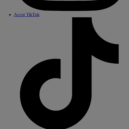
Accor TikTok