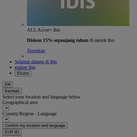
ALL Accor+ ibis
Diskon 15% sepanjang tahun
di merek ibis
Temukan
Selamat datang di ibis
etalase ibis
Ekstra
EN
Kembali
Select your location and language below
Geographical area
Country/Region - Language
Confirm my location and language
EUR
(€)