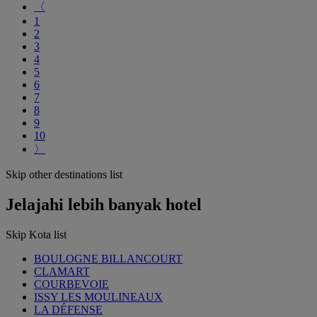
〈
1
2
3
4
5
6
7
8
9
10
〉
Skip other destinations list
Jelajahi lebih banyak hotel
Skip Kota list
BOULOGNE BILLANCOURT
CLAMART
COURBEVOIE
ISSY LES MOULINEAUX
LA DÉFENSE