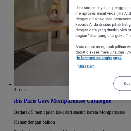
Jika Anda menyetujui penggunaan
memproses email Anda (jika Anda
dengan data navigasi, pemesanan
kepada Anda di situs pihak ketig
dengan data yang dimiliki oleh pi
bagian "iklan yang ditargetkan" m
Anda dapat mengubah pilihan An
dapat diakses melalui tautan "C
Informasi selengkapnya
Mitra kami
Ses
4.5 / 5
ibis Paris Gare Montparnasse Catalogne
Berjarak 5 menit jalan kaki dari stasiun kereta Montparnasse
Kamar dengan balkon