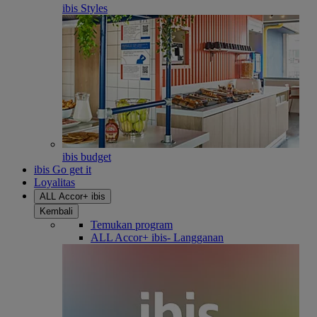
ibis Styles
ibis budget
ibis Go get it
Loyalitas
ALL Accor+ ibis
Kembali
Temukan program
ALL Accor+ ibis- Langganan