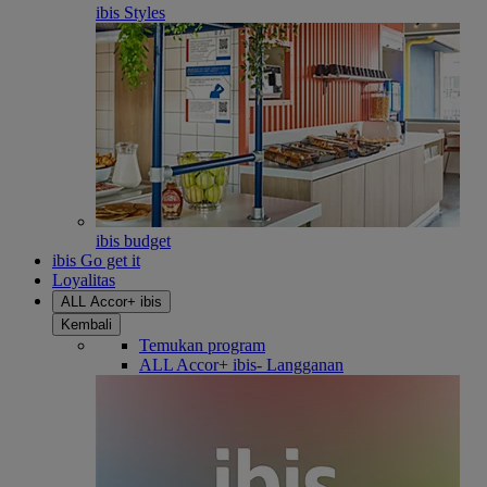
ibis Styles
ibis budget
ibis Go get it
Loyalitas
ALL Accor+ ibis
Kembali
Temukan program
ALL Accor+ ibis- Langganan