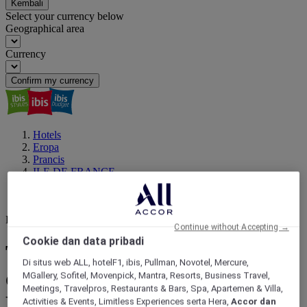
Kembali
Select your currency below
Geographical area
Currency
Confirm my currency
Hotels
Eropa
Prancis
ILE DE FRANCE
PARIS
Stasiun kereta Gare Montparnasse
Destinasi Anda berikutnya
Continue without Accepting →
Cookie dan data pribadi
Temukan hotel yang dekat
Di situs web ALL, hotelF1, ibis, Pullman, Novotel, Mercure,
dengan Stasiun kereta Gare
MGallery, Sofitel, Movenpick, Mantra, Resorts, Business Travel,
Meetings, Travelpros, Restaurants & Bars, Spa, Apartemen & Villa,
Montparnasse, PARIS
Activities & Events, Limitless Experiences serta Hera,
Accor dan