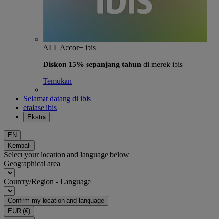
ALL Accor+ ibis
Diskon 15% sepanjang tahun
di merek ibis
Temukan
Selamat datang di ibis
etalase ibis
Ekstra
EN
Kembali
Select your location and language below
Geographical area
Country/Region - Language
Confirm my location and language
EUR
(€)