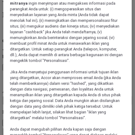
mitranya
ingin menyimpan atau mengakses informasi pada
perangkat Anda untuk: (i) mengoperasikan situs dan
Pesan hotel dari 45+ Merek Hotel Accor
menyediakan layanan yang Anda minta (Anda tidak dapat
menolak hal ini); (ii) meningkatkan dan mempersonalisasi fitur
situs; (iii) mengukur audiens dan kinerja situs; (iv) menyediakan
kesalahan
layanan "cashback" jika Anda telah mendaftarnya; (v)
memungkinkan Anda berinteraksi dengan jejaring sosial; (vi)
Core booking engine
membuat profil minat Anda untuk menawarkan iklan yang
ditargetkan. Untuk setiap perangkat Anda (telepon, komputer,
You’ll be redirected to Accor website to view available hotels and
dll.), Anda dapat memilih di antara berbagai kegunaan ini dengan
book your stay
mengeklik tombol "Personalisasi".
Tutup jendela
Jika Anda menyetujui penggunaan informasi untuk tujuan iklan
yang ditargetkan, Accor akan memproses email Anda (jika Anda
kesalahan
telah memberikannya) dalam versi "hashed", yang dikaitkan
dengan data navigasi, pemesanan, dan loyalitas Anda untuk
Anda pergi ke mana saja?
menampilkan iklan yang ditargetkan kepada Anda di situs pihak
Booking Dates
ketiga dan jejaring sosial. Data Anda mungkin akan disilangkan
dengan data yang dimiliki oleh pihak ketiga tersebut. Untuk
Kamar & Tamu
mempelajari lebih lanjut, silakan lihat bagian "iklan yang
ditargetkan" melalui tombol "Personalisasi".
1 Kamar - 1 Tamu
Kamar 1
Anda dapat mengubah pilihan Anda kapan saja dengan