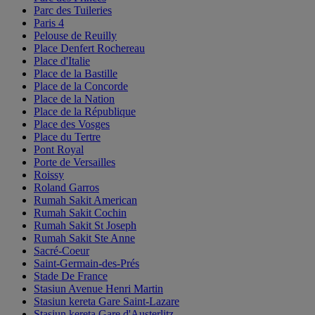
Parc des Tuileries
Paris 4
Pelouse de Reuilly
Place Denfert Rochereau
Place d'Italie
Place de la Bastille
Place de la Concorde
Place de la Nation
Place de la République
Place des Vosges
Place du Tertre
Pont Royal
Porte de Versailles
Roissy
Roland Garros
Rumah Sakit American
Rumah Sakit Cochin
Rumah Sakit St Joseph
Rumah Sakit Ste Anne
Sacré-Coeur
Saint-Germain-des-Prés
Stade De France
Stasiun Avenue Henri Martin
Stasiun kereta Gare Saint-Lazare
Stasiun kereta Gare d'Austerlitz