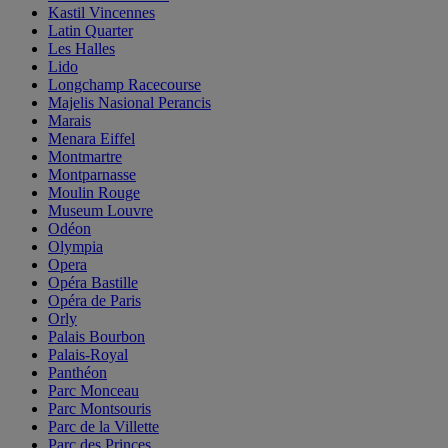
Kastil Vincennes
Latin Quarter
Les Halles
Lido
Longchamp Racecourse
Majelis Nasional Perancis
Marais
Menara Eiffel
Montmartre
Montparnasse
Moulin Rouge
Museum Louvre
Odéon
Olympia
Opera
Opéra Bastille
Opéra de Paris
Orly
Palais Bourbon
Palais-Royal
Panthéon
Parc Monceau
Parc Montsouris
Parc de la Villette
Parc des Princes