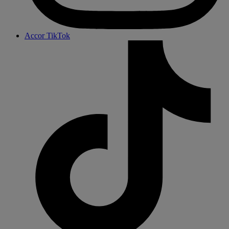
Accor TikTok