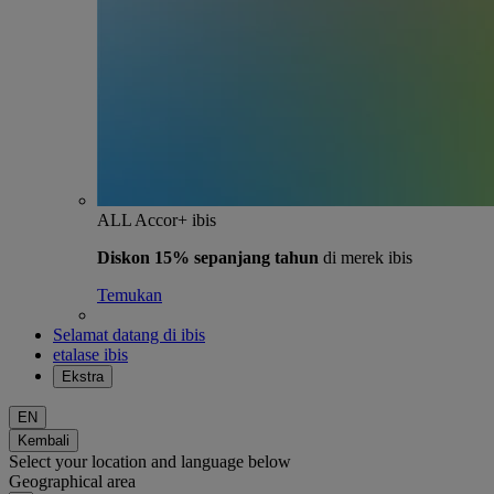
ALL Accor+ ibis
Diskon 15% sepanjang tahun
di merek ibis
Temukan
Selamat datang di ibis
etalase ibis
Ekstra
EN
Kembali
Select your location and language below
Geographical area