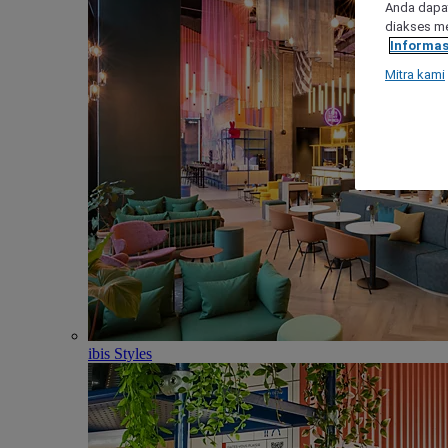
Anda dapat
diakses me
Informas
Mitra kami
ibis Styles