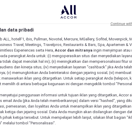
Continue wit
an data pribadi
b ALL, hotelF1, ibis, Pullman, Novotel, Mercure, MGallery, Sofitel, Movenpick, 
siness Travel, Meetings, Travelpros, Restaurants & Bars, Spa, Apartemen & Vill
Limitless Experiences serta Hera,
Accor dan mitranya
ingin menyimpan atau
pada perangkat Anda untuk: (i) mengoperasikan situs dan menyediakan layan
 tidak dapat menolak hal ini); (ii) meningkatkan dan mempersonalisasi fitur situ
udiens dan kinerja situs; (iv) menyediakan layanan "cashback" jika Anda tela
ya; (v) memungkinkan Anda berinteraksi dengan jejaring sosial; (vi) membuat 
 menawarkan iklan yang ditargetkan. Untuk setiap perangkat Anda (telepon, ko
 memilih di antara berbagai kegunaan ini dengan mengeklik tombol "Personali
menyetujui penggunaan informasi untuk tujuan iklan yang ditargetkan, Accor 
email Anda (jika Anda telah memberikannya) dalam versi "hashed", yang dik
asi, pemesanan, dan loyalitas Anda untuk menampilkan iklan yang ditargetka
ihak ketiga dan jejaring sosial. Data Anda mungkin akan disilangkan dengan da
eh pihak ketiga tersebut. Untuk mempelajari lebih lanjut, silakan lihat bagian "i
" melalui tombol "Personalisasi".