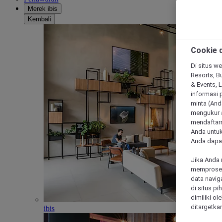
Merek ibis
Kembali
Cookie d
Di situs we
Resorts, Bu
& Events, 
informasi 
minta (Anda
mengukur a
mendaftarn
Anda untuk
Anda dapat
Jika Anda 
memproses 
data navig
di situs p
dimiliki ol
ditargetkan
ibis