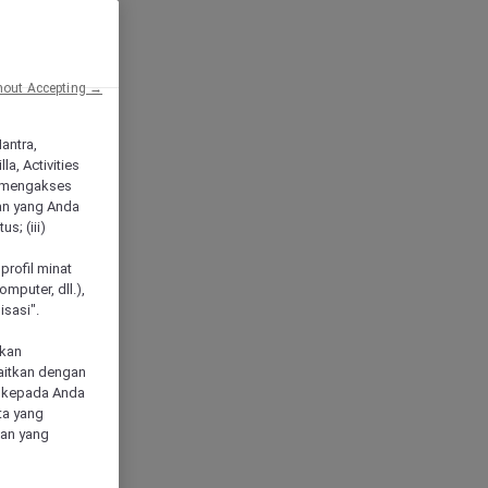
hout Accepting →
Mantra,
a, Activities
 mengakses
an yang Anda
s; (iii)
h
profil minat
mputer, dll.),
sasi".
akan
aitkan dengan
n kepada Anda
ta yang
klan yang