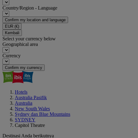
Country/Region - Language
Confirm my location and language
EUR
(€)
Kembali
Select your currency below
Geographical area
Currency
Confirm my currency
Hotels
Australia Pasifik
Australia
New South Wales
Sydney dan Blue Mountains
SYDNEY
Capitol Theatre
Destinasi Anda berikutnya