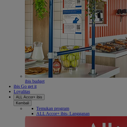
ibis budget
ibis Go get it
Loyalitas
ALL Accor+ ibis
Kembali
Temukan program
ALL Accor+ ibis- Langganan