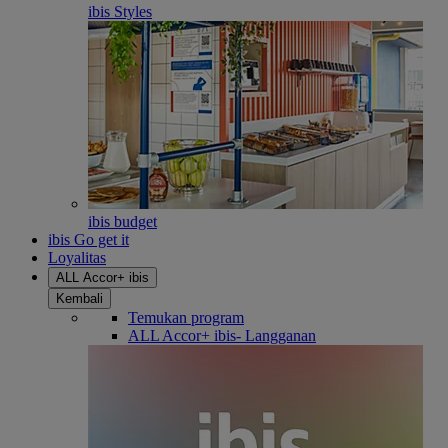
ibis Styles
ibis budget
ibis Go get it
Loyalitas
ALL Accor+ ibis
Kembali
Temukan program
ALL Accor+ ibis- Langganan