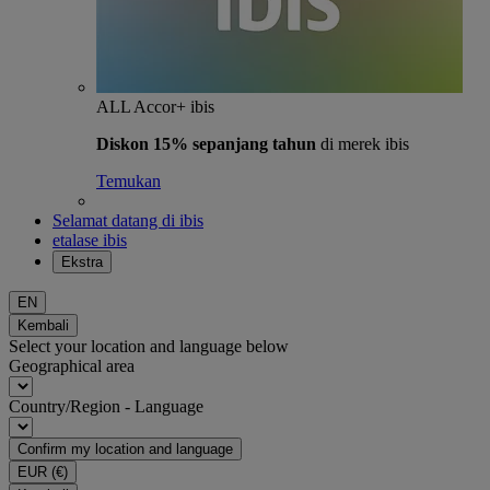
ALL Accor+ ibis
Diskon 15% sepanjang tahun
di merek ibis
Temukan
Selamat datang di ibis
etalase ibis
Ekstra
EN
Kembali
Select your location and language below
Geographical area
Country/Region - Language
Confirm my location and language
EUR
(€)