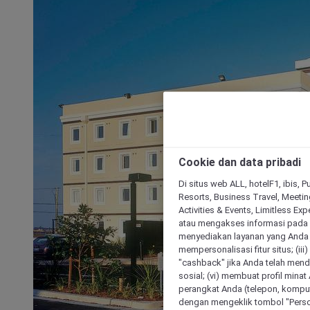
Cookie dan data pribadi
Di situs web ALL, hotelF1, ibis, 
Resorts, Business Travel, Meetin
Activities & Events, Limitless Ex
atau mengakses informasi pada 
menyediakan layanan yang Anda m
mempersonalisasi fitur situs; (ii
"cashback" jika Anda telah mend
sosial; (vi) membuat profil mina
perangkat Anda (telepon, kompute
dengan mengeklik tombol "Person