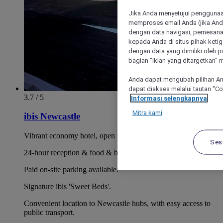
Jika Anda menyetujui penggunaan
memproses email Anda (jika Anda
dengan data navigasi, pemesanan
kepada Anda di situs pihak ketig
dengan data yang dimiliki oleh pi
bagian "iklan yang ditargetkan" m
Anda dapat mengubah pilihan An
dapat diakses melalui tautan "C
3.7 / 5
Informasi selengkapnya
Mitra kami
ibis Newcastle
Vibrant economy hotel, open to everyone
Ses
24-hour reception & food & beverage.
Paid on-site parking available.
Signature ibis 'Sweet Beds'.
Convenient location to Newcastle hubs, with easy access to
public transport.