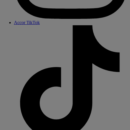
Accor TikTok