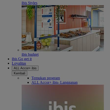
ibis Styles
ibis budget
ibis Go get it
Loyalitas
ALL Accor+ ibis
Kembali
Temukan program
ALL Accor+ ibis- Langganan