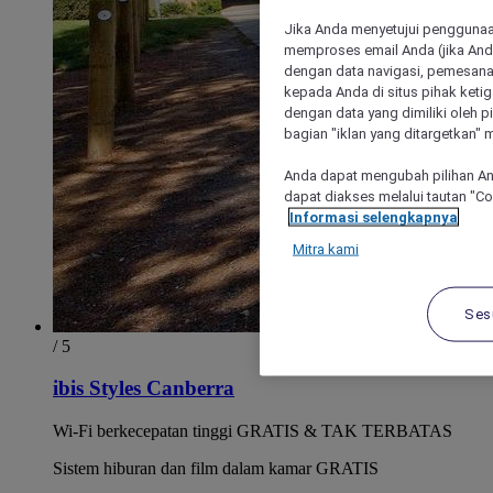
Jika Anda menyetujui penggunaan
memproses email Anda (jika Anda
dengan data navigasi, pemesanan
kepada Anda di situs pihak ketig
dengan data yang dimiliki oleh pi
bagian "iklan yang ditargetkan" m
Anda dapat mengubah pilihan An
dapat diakses melalui tautan "C
Informasi selengkapnya
Mitra kami
Ses
/ 5
ibis Styles Canberra
Wi-Fi berkecepatan tinggi GRATIS & TAK TERBATAS
Sistem hiburan dan film dalam kamar GRATIS