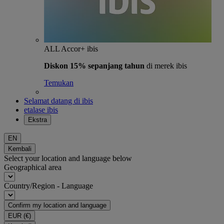
ALL Accor+ ibis
Diskon 15% sepanjang tahun
di merek ibis
Temukan
Selamat datang di ibis
etalase ibis
Ekstra
EN
Kembali
Select your location and language below
Geographical area
Country/Region - Language
Confirm my location and language
EUR
(€)