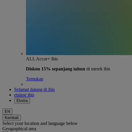
ALL Accor+ ibis
Diskon 15% sepanjang tahun
di merek ibis
Temukan
Selamat datang di ibis
etalase ibis
Ekstra
EN
Kembali
Select your location and language below
Geographical area