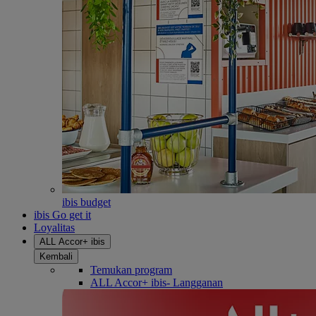
ibis budget
ibis Go get it
Loyalitas
ALL Accor+ ibis
Kembali
Temukan program
ALL Accor+ ibis- Langganan