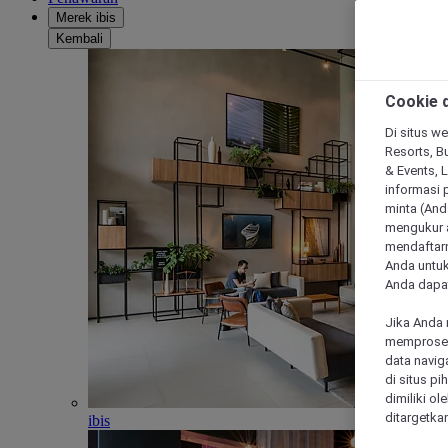
Merek ibis
Kembali
Cookie d
Di situs we
Resorts, Bu
& Events, 
informasi 
minta (Anda
mengukur a
mendaftarn
Anda untuk
Anda dapat
Jika Anda 
memproses 
data navig
di situs p
dimiliki ol
ditargetkan
ibis