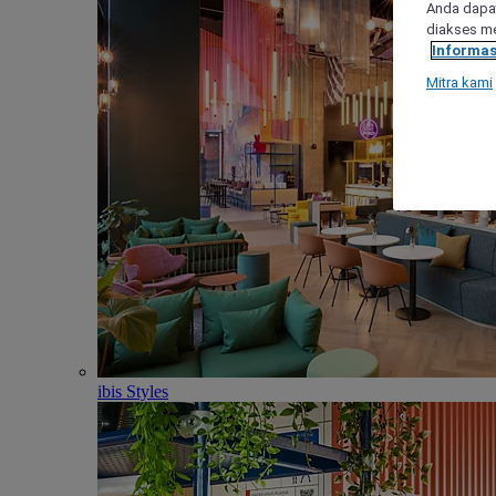
Anda dapat
diakses me
Informas
Mitra kami
ibis Styles