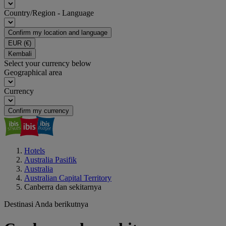
Country/Region - Language
Confirm my location and language
EUR
(€)
Kembali
Select your currency below
Geographical area
Currency
Confirm my currency
Hotels
Australia Pasifik
Australia
Australian Capital Territory
Canberra dan sekitarnya
Destinasi Anda berikutnya