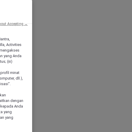
hout Accepting →
Mantra,
a, Activities
 mengakses
an yang Anda
s; (iii)
h
profil minat
mputer, dll.),
sasi".
akan
aitkan dengan
n kepada Anda
ta yang
klan yang