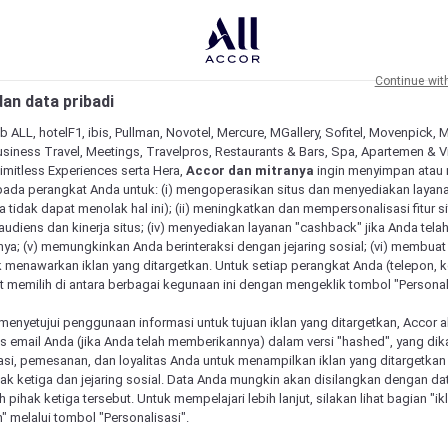
Continue wit
an data pribadi
b ALL, hotelF1, ibis, Pullman, Novotel, Mercure, MGallery, Sofitel, Movenpick, 
siness Travel, Meetings, Travelpros, Restaurants & Bars, Spa, Apartemen & Vill
Limitless Experiences serta Hera,
Accor dan mitranya
ingin menyimpan atau
pada perangkat Anda untuk: (i) mengoperasikan situs dan menyediakan layan
 tidak dapat menolak hal ini); (ii) meningkatkan dan mempersonalisasi fitur situ
udiens dan kinerja situs; (iv) menyediakan layanan "cashback" jika Anda tela
ya; (v) memungkinkan Anda berinteraksi dengan jejaring sosial; (vi) membuat 
 menawarkan iklan yang ditargetkan. Untuk setiap perangkat Anda (telepon, ko
 memilih di antara berbagai kegunaan ini dengan mengeklik tombol "Personali
menyetujui penggunaan informasi untuk tujuan iklan yang ditargetkan, Accor 
email Anda (jika Anda telah memberikannya) dalam versi "hashed", yang dik
asi, pemesanan, dan loyalitas Anda untuk menampilkan iklan yang ditargetka
ihak ketiga dan jejaring sosial. Data Anda mungkin akan disilangkan dengan da
eh pihak ketiga tersebut. Untuk mempelajari lebih lanjut, silakan lihat bagian "i
" melalui tombol "Personalisasi".