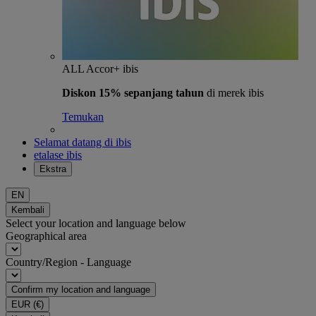
ALL Accor+ ibis
Diskon 15% sepanjang tahun
di merek ibis
Temukan
Selamat datang di ibis
etalase ibis
Ekstra
EN
Kembali
Select your location and language below
Geographical area
Country/Region - Language
Confirm my location and language
EUR
(€)