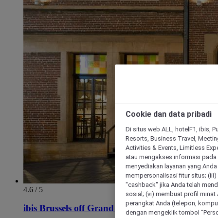
Cookie dan data pribadi
Di situs web ALL, hotelF1, ibis, 
Resorts, Business Travel, Meetin
Activities & Events, Limitless Ex
atau mengakses informasi pada 
menyediakan layanan yang Anda m
mempersonalisasi fitur situs; (ii
"cashback" jika Anda telah mend
4.6 / 5
sosial; (vi) membuat profil mina
perangkat Anda (telepon, kompute
ibis Brussels off Grand Place
dengan mengeklik tombol "Person