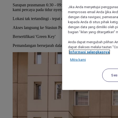
Sarapan prasmanan 6:30 - 09:30 (akhir pekan hingga 10:30 -
Jika Anda menyetujui penggunaan
kami percaya pada tidur nyenyak)
memproses email Anda (jika Anda
dengan data navigasi, pemesanan
Lokasi tak tertandingi - tepat di Grand Place Brussels
kepada Anda di situs pihak ketig
dengan data yang dimiliki oleh pi
Akses langsung ke Stasiun Pusat
bagian "iklan yang ditargetkan" m
Bersertifikasi 'Green Key'
Anda dapat mengubah pilihan An
Pemandangan bersejarah dalam jarak berjalan kaki.
dapat diakses melalui tautan "C
Informasi selengkapnya
Mitra kami
Ses