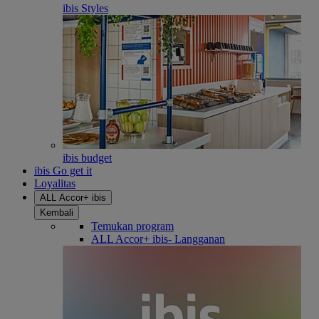
ibis Styles
ibis budget
ibis Go get it
Loyalitas
ALL Accor+ ibis
Kembali
Temukan program
ALL Accor+ ibis- Langganan