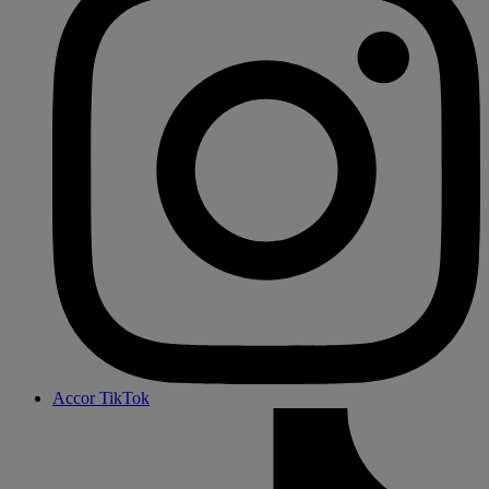
Accor TikTok