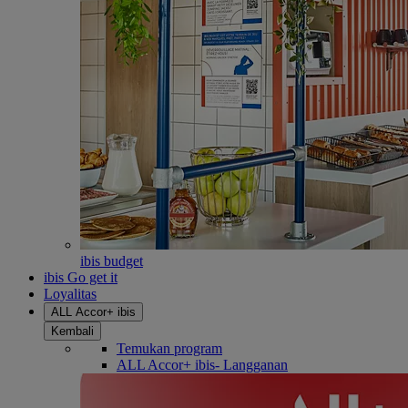
ibis budget
ibis Go get it
Loyalitas
ALL Accor+ ibis
Kembali
Temukan program
ALL Accor+ ibis- Langganan