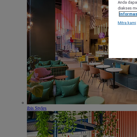
Anda dapat
diakses me
Informas
Mitra kami
ibis Styles