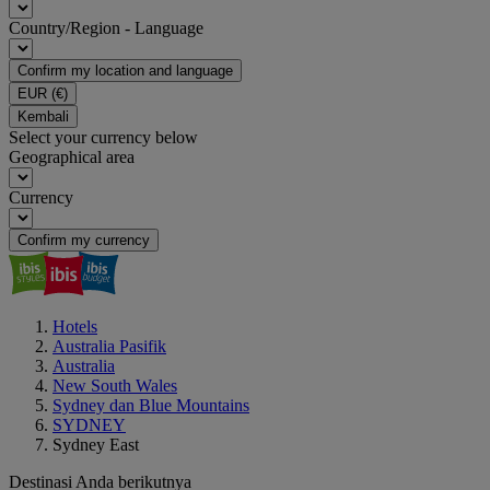
Country/Region - Language
Confirm my location and language
EUR
(€)
Kembali
Select your currency below
Geographical area
Currency
Confirm my currency
Hotels
Australia Pasifik
Australia
New South Wales
Sydney dan Blue Mountains
SYDNEY
Sydney East
Destinasi Anda berikutnya