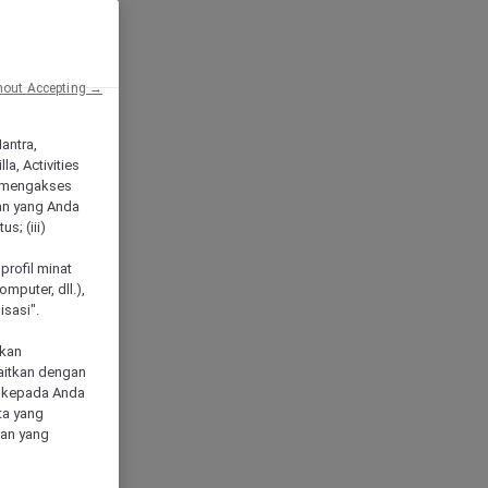
hout Accepting →
Mantra,
a, Activities
 mengakses
an yang Anda
s; (iii)
h
profil minat
mputer, dll.),
sasi".
akan
aitkan dengan
n kepada Anda
ta yang
klan yang