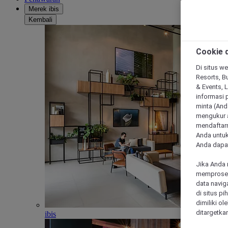
Merek ibis
Kembali
Cookie d
Di situs we
Resorts, Bu
& Events, 
informasi 
minta (Anda
mengukur a
mendaftarn
Anda untuk
Anda dapat
Jika Anda 
memproses 
data navig
di situs p
dimiliki ol
ditargetkan
ibis