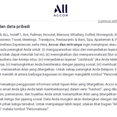
Continue wit
an data pribadi
b ALL, hotelF1, ibis, Pullman, Novotel, Mercure, MGallery, Sofitel, Movenpick, 
siness Travel, Meetings, Travelpros, Restaurants & Bars, Spa, Apartemen & Vill
Limitless Experiences serta Hera,
Accor dan mitranya
ingin menyimpan atau
pada perangkat Anda untuk: (i) mengoperasikan situs dan menyediakan layan
 tidak dapat menolak hal ini); (ii) meningkatkan dan mempersonalisasi fitur situ
udiens dan kinerja situs; (iv) menyediakan layanan "cashback" jika Anda tela
ya; (v) memungkinkan Anda berinteraksi dengan jejaring sosial; (vi) membuat 
 menawarkan iklan yang ditargetkan. Untuk setiap perangkat Anda (telepon, ko
 memilih di antara berbagai kegunaan ini dengan mengeklik tombol "Personali
menyetujui penggunaan informasi untuk tujuan iklan yang ditargetkan, Accor 
email Anda (jika Anda telah memberikannya) dalam versi "hashed", yang dik
asi, pemesanan, dan loyalitas Anda untuk menampilkan iklan yang ditargetka
ihak ketiga dan jejaring sosial. Data Anda mungkin akan disilangkan dengan da
eh pihak ketiga tersebut. Untuk mempelajari lebih lanjut, silakan lihat bagian "i
" melalui tombol "Personalisasi".