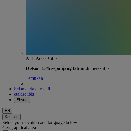
ALL Accor+ ibis
Diskon 15% sepanjang tahun
di merek ibis
Temukan
Selamat datang di ibis
etalase ibis
Ekstra
EN
Kembali
Select your location and language below
Geographical area