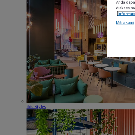
Anda dapat
diakses me
Informas
Mitra kami
ibis Styles