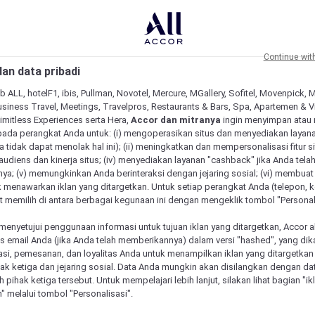
Continue wit
an data pribadi
b ALL, hotelF1, ibis, Pullman, Novotel, Mercure, MGallery, Sofitel, Movenpick, 
siness Travel, Meetings, Travelpros, Restaurants & Bars, Spa, Apartemen & Vill
Limitless Experiences serta Hera,
Accor dan mitranya
ingin menyimpan atau
pada perangkat Anda untuk: (i) mengoperasikan situs dan menyediakan layan
 tidak dapat menolak hal ini); (ii) meningkatkan dan mempersonalisasi fitur situ
udiens dan kinerja situs; (iv) menyediakan layanan "cashback" jika Anda tela
ya; (v) memungkinkan Anda berinteraksi dengan jejaring sosial; (vi) membuat 
 menawarkan iklan yang ditargetkan. Untuk setiap perangkat Anda (telepon, ko
 memilih di antara berbagai kegunaan ini dengan mengeklik tombol "Personali
menyetujui penggunaan informasi untuk tujuan iklan yang ditargetkan, Accor 
email Anda (jika Anda telah memberikannya) dalam versi "hashed", yang dik
asi, pemesanan, dan loyalitas Anda untuk menampilkan iklan yang ditargetka
ihak ketiga dan jejaring sosial. Data Anda mungkin akan disilangkan dengan da
eh pihak ketiga tersebut. Untuk mempelajari lebih lanjut, silakan lihat bagian "i
" melalui tombol "Personalisasi".