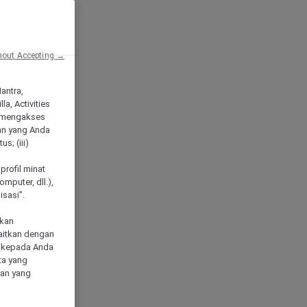
hout Accepting →
Mantra,
a, Activities
 mengakses
an yang Anda
s; (iii)
h
profil minat
mputer, dll.),
sasi".
akan
aitkan dengan
n kepada Anda
ta yang
klan yang