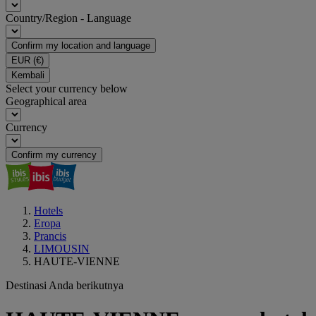
Country/Region - Language
Confirm my location and language
EUR
(€)
Kembali
Select your currency below
Geographical area
Currency
Confirm my currency
Hotels
Eropa
Prancis
LIMOUSIN
HAUTE-VIENNE
Destinasi Anda berikutnya