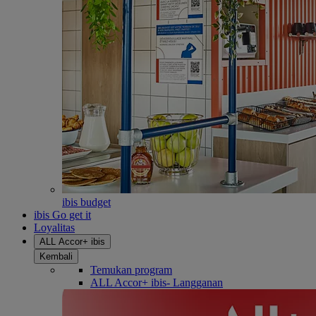
ibis budget
ibis Go get it
Loyalitas
ALL Accor+ ibis
Kembali
Temukan program
ALL Accor+ ibis- Langganan