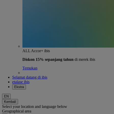
ALL Accor+ ibis
Diskon 15% sepanjang tahun
di merek ibis
Temukan
Selamat datang di ibis
etalase ibis
Ekstra
EN
Kembali
Select your location and language below
Geographical area