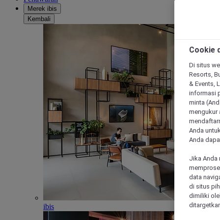
Merek ibis
Kembali
Cookie d
Di situs we
Resorts, Bu
& Events, 
informasi 
minta (Anda
mengukur a
mendaftarn
Anda untuk
Anda dapat
Jika Anda 
memproses 
data navig
di situs p
dimiliki ol
ditargetkan
ibis