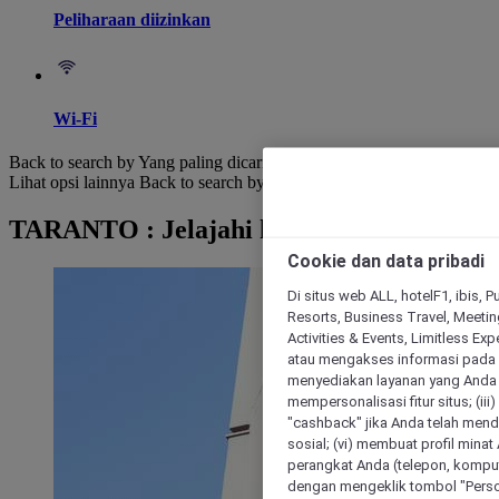
Peliharaan diizinkan
Wi-Fi
Back to search by Yang paling dicari
Lihat opsi lainnya
Back to search by categories
TARANTO : Jelajahi hotel
Cookie dan data pribadi
Di situs web ALL, hotelF1, ibis, 
Resorts, Business Travel, Meetin
Activities & Events, Limitless Ex
atau mengakses informasi pada 
menyediakan layanan yang Anda m
mempersonalisasi fitur situs; (ii
"cashback" jika Anda telah mend
sosial; (vi) membuat profil mina
perangkat Anda (telepon, kompute
dengan mengeklik tombol "Person