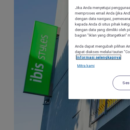
Jika Anda menyetujui penggunaan
memproses email Anda (jika Anda
dengan data navigasi, pemesanan
kepada Anda di situs pihak ketig
dengan data yang dimiliki oleh pi
bagian "iklan yang ditargetkan" m
Anda dapat mengubah pilihan An
dapat diakses melalui tautan "C
Informasi selengkapnya
Mitra kami
Ses