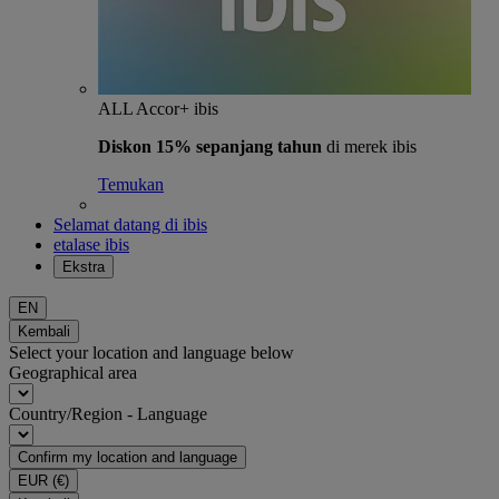
ALL Accor+ ibis
Diskon 15% sepanjang tahun
di merek ibis
Temukan
Selamat datang di ibis
etalase ibis
Ekstra
EN
Kembali
Select your location and language below
Geographical area
Country/Region - Language
Confirm my location and language
EUR
(€)