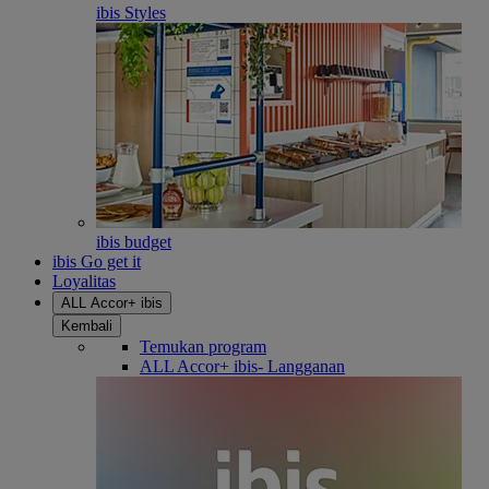
ibis Styles
ibis budget
ibis Go get it
Loyalitas
ALL Accor+ ibis
Kembali
Temukan program
ALL Accor+ ibis- Langganan