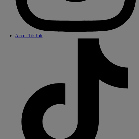
Accor TikTok