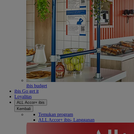
ibis budget
ibis Go get it
Loyalitas
ALL Accor+ ibis
Kembali
Temukan program
ALL Accor+ ibis- Langganan