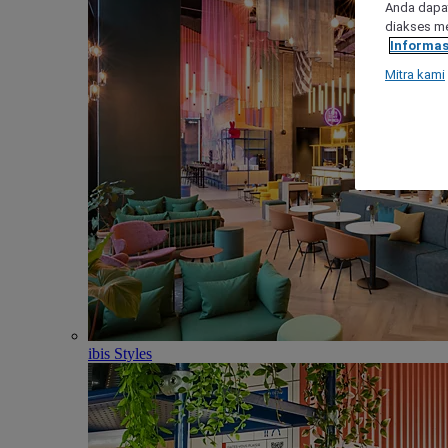
Anda dapat
diakses me
Informas
Mitra kami
ibis Styles