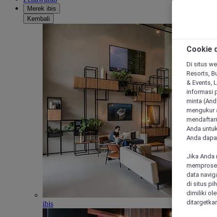
Merek ibis
Kembali
Cookie d
Di situs we
Resorts, Bu
& Events, 
informasi 
minta (Anda
mengukur a
mendaftarn
Anda untuk
Anda dapat
Jika Anda 
memproses 
data navig
di situs p
dimiliki ol
ditargetkan
ibis