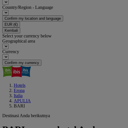
Country/Region - Language
Confirm my location and language
EUR
(€)
Kembali
Select your currency below
Geographical area
Currency
Confirm my currency
Hotels
Eropa
Italia
APULIA
BARI
Destinasi Anda berikutnya