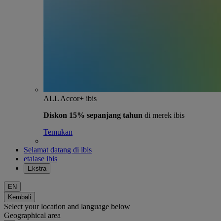
ALL Accor+ ibis
Diskon 15% sepanjang tahun
di merek ibis
Temukan
Selamat datang di ibis
etalase ibis
Ekstra
EN
Kembali
Select your location and language below
Geographical area