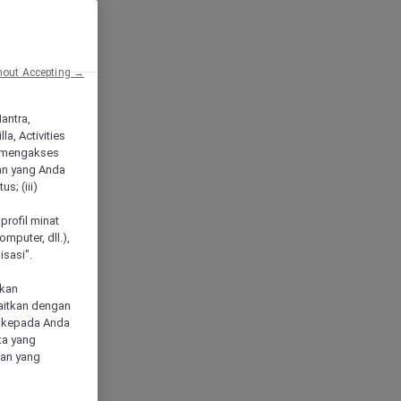
hout Accepting →
Mantra,
a, Activities
 mengakses
an yang Anda
s; (iii)
h
profil minat
mputer, dll.),
sasi".
akan
aitkan dengan
n kepada Anda
ta yang
klan yang