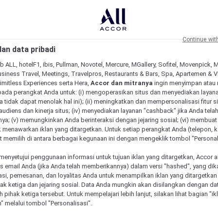
Continue wit
an data pribadi
b ALL, hotelF1, ibis, Pullman, Novotel, Mercure, MGallery, Sofitel, Movenpick, 
siness Travel, Meetings, Travelpros, Restaurants & Bars, Spa, Apartemen & Vill
Limitless Experiences serta Hera,
Accor dan mitranya
ingin menyimpan atau
pada perangkat Anda untuk: (i) mengoperasikan situs dan menyediakan layan
 tidak dapat menolak hal ini); (ii) meningkatkan dan mempersonalisasi fitur situ
udiens dan kinerja situs; (iv) menyediakan layanan "cashback" jika Anda tela
ya; (v) memungkinkan Anda berinteraksi dengan jejaring sosial; (vi) membuat 
 menawarkan iklan yang ditargetkan. Untuk setiap perangkat Anda (telepon, ko
 memilih di antara berbagai kegunaan ini dengan mengeklik tombol "Personali
menyetujui penggunaan informasi untuk tujuan iklan yang ditargetkan, Accor 
email Anda (jika Anda telah memberikannya) dalam versi "hashed", yang dik
asi, pemesanan, dan loyalitas Anda untuk menampilkan iklan yang ditargetka
ihak ketiga dan jejaring sosial. Data Anda mungkin akan disilangkan dengan da
eh pihak ketiga tersebut. Untuk mempelajari lebih lanjut, silakan lihat bagian "i
" melalui tombol "Personalisasi".