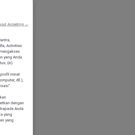
hout Accepting →
Mantra,
a, Activities
 mengakses
an yang Anda
s; (iii)
h
profil minat
mputer, dll.),
sasi".
akan
aitkan dengan
n kepada Anda
ta yang
klan yang