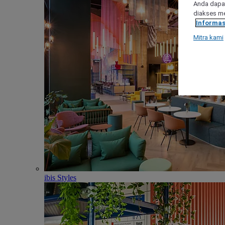
Anda dapat
diakses me
Informas
Mitra kami
ibis Styles