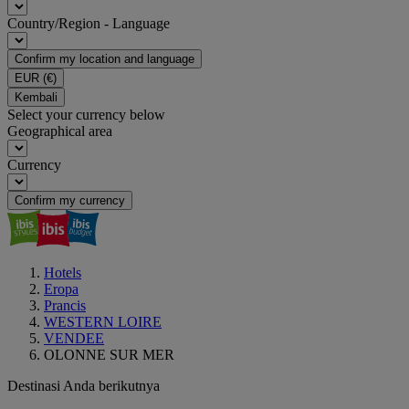
Country/Region - Language
Confirm my location and language
EUR
(€)
Kembali
Select your currency below
Geographical area
Currency
Confirm my currency
Hotels
Eropa
Prancis
WESTERN LOIRE
VENDEE
OLONNE SUR MER
Destinasi Anda berikutnya