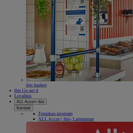
ibis budget
ibis Go get it
Loyalitas
ALL Accor+ ibis
Kembali
Temukan program
ALL Accor+ ibis- Langganan