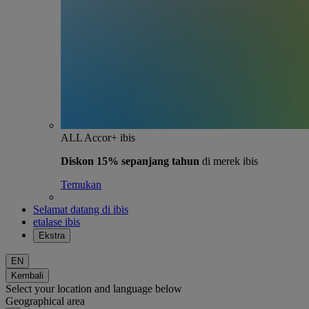
ALL Accor+ ibis
Diskon 15% sepanjang tahun
di merek ibis
Temukan
Selamat datang di ibis
etalase ibis
Ekstra
EN
Kembali
Select your location and language below
Geographical area