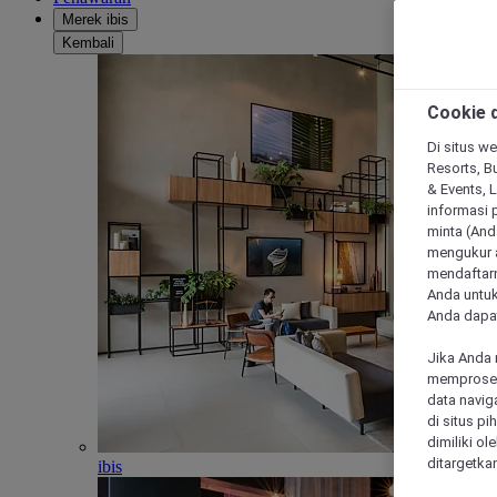
Merek ibis
Kembali
Cookie d
Di situs we
Resorts, Bu
& Events, 
informasi 
minta (Anda
mengukur a
mendaftarn
Anda untuk
Anda dapat
Jika Anda 
memproses 
data navig
di situs p
dimiliki ol
ditargetkan
ibis