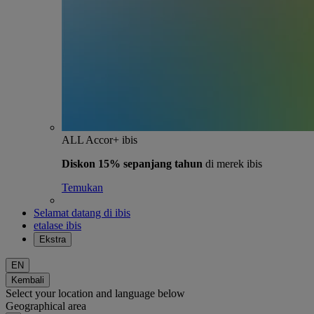
ALL Accor+ ibis
Diskon 15% sepanjang tahun
di merek ibis
Temukan
Selamat datang di ibis
etalase ibis
Ekstra
EN
Kembali
Select your location and language below
Geographical area