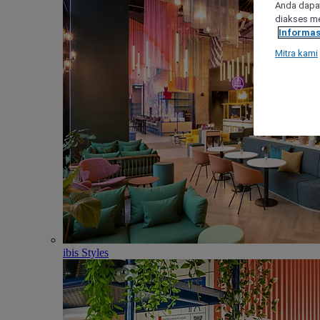
Anda dapat
diakses me
Informas
Mitra kami
ibis Styles