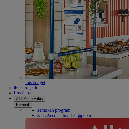
ibis budget
ibis Go get it
Loyalitas
ALL Accor+ ibis
Kembali
Temukan program
ALL Accor+ ibis- Langganan