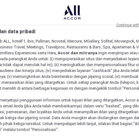
Continue wit
an data pribadi
b ALL, hotelF1, ibis, Pullman, Novotel, Mercure, MGallery, Sofitel, Movenpick, 
siness Travel, Meetings, Travelpros, Restaurants & Bars, Spa, Apartemen & Vill
Limitless Experiences serta Hera,
Accor dan mitranya
ingin menyimpan atau
pada perangkat Anda untuk: (i) mengoperasikan situs dan menyediakan layan
 tidak dapat menolak hal ini); (ii) meningkatkan dan mempersonalisasi fitur situ
udiens dan kinerja situs; (iv) menyediakan layanan "cashback" jika Anda tela
ya; (v) memungkinkan Anda berinteraksi dengan jejaring sosial; (vi) membuat 
 menawarkan iklan yang ditargetkan. Untuk setiap perangkat Anda (telepon, ko
 memilih di antara berbagai kegunaan ini dengan mengeklik tombol "Personali
menyetujui penggunaan informasi untuk tujuan iklan yang ditargetkan, Accor 
email Anda (jika Anda telah memberikannya) dalam versi "hashed", yang dik
asi, pemesanan, dan loyalitas Anda untuk menampilkan iklan yang ditargetka
ihak ketiga dan jejaring sosial. Data Anda mungkin akan disilangkan dengan da
eh pihak ketiga tersebut. Untuk mempelajari lebih lanjut, silakan lihat bagian "i
" melalui tombol "Personalisasi".