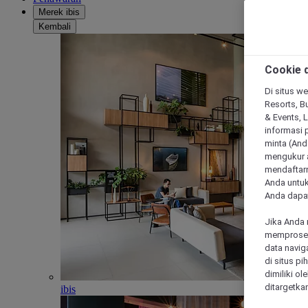
Merek ibis
Kembali
Cookie d
Di situs we
Resorts, Bu
& Events, 
informasi 
minta (Anda
mengukur a
mendaftarn
Anda untuk
Anda dapat
Jika Anda 
memproses 
data navig
di situs p
dimiliki ol
ditargetkan
ibis