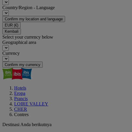
Country/Region - Language
Confirm my location and language
EUR
(€)
Kembali
Select your currency below
Geographical area
Currency
Confirm my currency
Hotels
Eropa
Prancis
LOIRE VALLEY
CHER
Contres
Destinasi Anda berikutnya