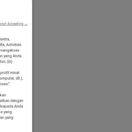
hout Accepting →
Mantra,
a, Activities
 mengakses
an yang Anda
s; (iii)
h
profil minat
mputer, dll.),
sasi".
akan
aitkan dengan
n kepada Anda
ta yang
klan yang