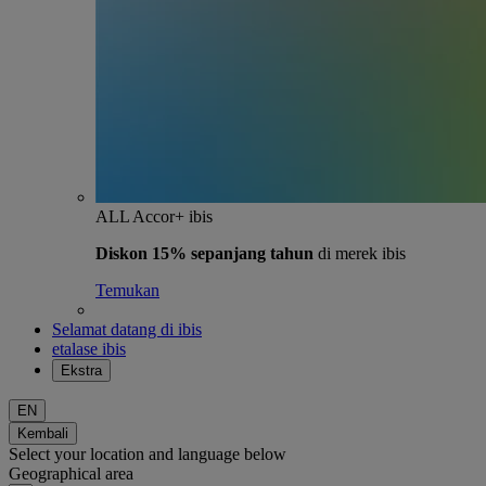
ALL Accor+ ibis
Diskon 15% sepanjang tahun
di merek ibis
Temukan
Selamat datang di ibis
etalase ibis
Ekstra
EN
Kembali
Select your location and language below
Geographical area