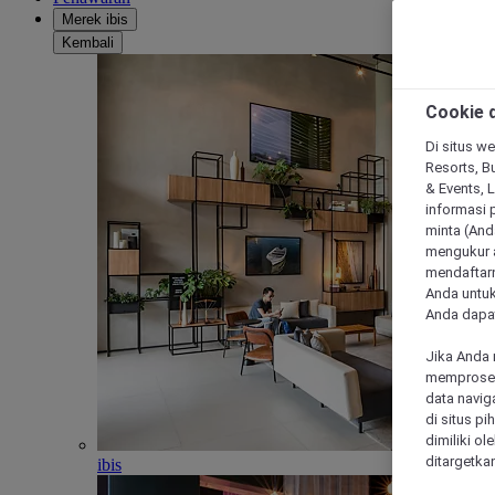
Merek ibis
Kembali
Cookie d
Di situs we
Resorts, Bu
& Events, 
informasi 
minta (Anda
mengukur a
mendaftarn
Anda untuk
Anda dapat
Jika Anda 
memproses 
data navig
di situs p
dimiliki ol
ditargetkan
ibis