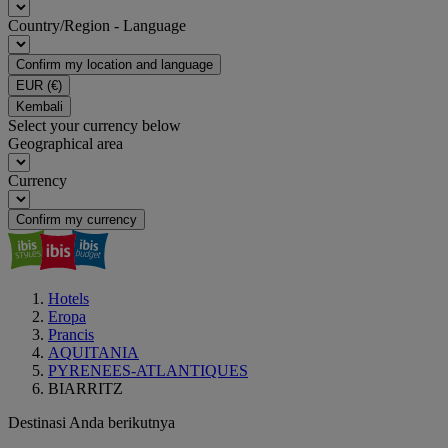
Country/Region - Language
Confirm my location and language
EUR
(€)
Kembali
Select your currency below
Geographical area
Currency
Confirm my currency
Hotels
Eropa
Prancis
AQUITANIA
PYRENEES-ATLANTIQUES
BIARRITZ
Destinasi Anda berikutnya