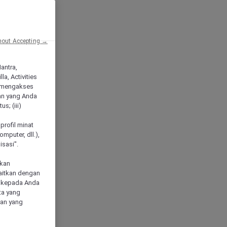
hout Accepting →
Mantra,
a, Activities
 mengakses
an yang Anda
s; (iii)
h
profil minat
mputer, dll.),
sasi".
akan
aitkan dengan
n kepada Anda
ta yang
klan yang