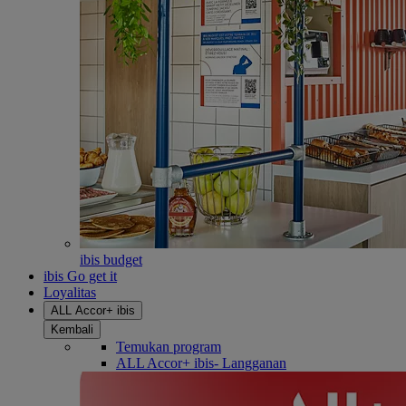
ibis budget
ibis Go get it
Loyalitas
ALL Accor+ ibis
Kembali
Temukan program
ALL Accor+ ibis- Langganan