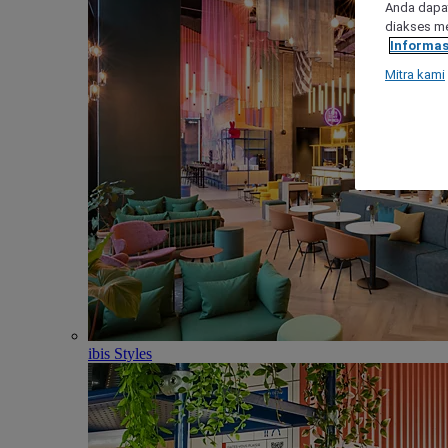
Anda dapat
diakses me
Informas
Mitra kami
ibis Styles