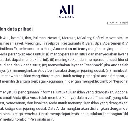
Continue wit
an data pribadi
b ALL, hotelF1, ibis, Pullman, Novotel, Mercure, MGallery, Sofitel, Movenpick, 
siness Travel, Meetings, Travelpros, Restaurants & Bars, Spa, Apartemen & Vill
Limitless Experiences serta Hera,
Accor dan mitranya
ingin menyimpan atau
pada perangkat Anda untuk: (i) mengoperasikan situs dan menyediakan layan
 tidak dapat menolak hal ini); (ii) meningkatkan dan mempersonalisasi fitur situ
udiens dan kinerja situs; (iv) menyediakan layanan "cashback" jika Anda tela
ya; (v) memungkinkan Anda berinteraksi dengan jejaring sosial; (vi) membuat 
 menawarkan iklan yang ditargetkan. Untuk setiap perangkat Anda (telepon, ko
 memilih di antara berbagai kegunaan ini dengan mengeklik tombol "Personali
menyetujui penggunaan informasi untuk tujuan iklan yang ditargetkan, Accor 
email Anda (jika Anda telah memberikannya) dalam versi "hashed", yang dik
asi, pemesanan, dan loyalitas Anda untuk menampilkan iklan yang ditargetka
ihak ketiga dan jejaring sosial. Data Anda mungkin akan disilangkan dengan da
eh pihak ketiga tersebut. Untuk mempelajari lebih lanjut, silakan lihat bagian "i
" melalui tombol "Personalisasi".