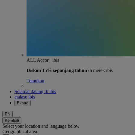
ALL Accor+ ibis
Diskon 15% sepanjang tahun
di merek ibis
Temukan
Selamat datang di ibis
etalase ibis
Ekstra
EN
Kembali
Select your location and language below
Geographical area