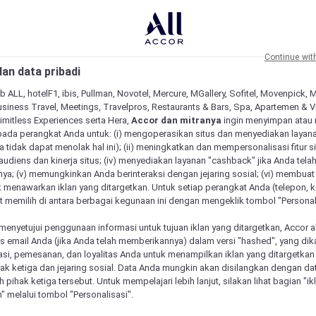
Continue wit
an data pribadi
b ALL, hotelF1, ibis, Pullman, Novotel, Mercure, MGallery, Sofitel, Movenpick, 
siness Travel, Meetings, Travelpros, Restaurants & Bars, Spa, Apartemen & Vill
Limitless Experiences serta Hera,
Accor dan mitranya
ingin menyimpan atau
pada perangkat Anda untuk: (i) mengoperasikan situs dan menyediakan layan
 tidak dapat menolak hal ini); (ii) meningkatkan dan mempersonalisasi fitur situ
udiens dan kinerja situs; (iv) menyediakan layanan "cashback" jika Anda tela
ya; (v) memungkinkan Anda berinteraksi dengan jejaring sosial; (vi) membuat 
 menawarkan iklan yang ditargetkan. Untuk setiap perangkat Anda (telepon, ko
 memilih di antara berbagai kegunaan ini dengan mengeklik tombol "Personali
menyetujui penggunaan informasi untuk tujuan iklan yang ditargetkan, Accor 
email Anda (jika Anda telah memberikannya) dalam versi "hashed", yang dik
asi, pemesanan, dan loyalitas Anda untuk menampilkan iklan yang ditargetka
ihak ketiga dan jejaring sosial. Data Anda mungkin akan disilangkan dengan da
eh pihak ketiga tersebut. Untuk mempelajari lebih lanjut, silakan lihat bagian "i
" melalui tombol "Personalisasi".