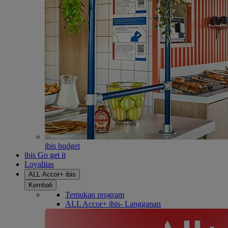
ibis budget
ibis Go get it
Loyalitas
ALL Accor+ ibis
Kembali
Temukan program
ALL Accor+ ibis- Langganan