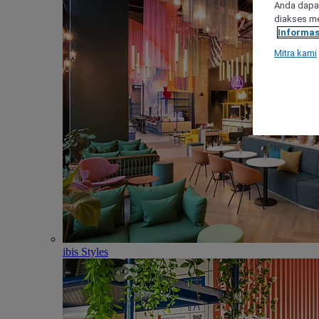
Anda dapat
diakses me
Informas
Mitra kami
ibis Styles