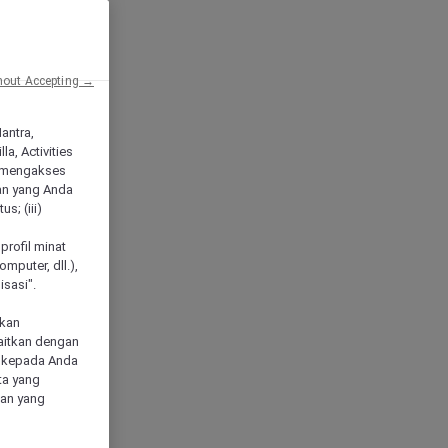
hout Accepting →
Mantra,
a, Activities
 mengakses
an yang Anda
s; (iii)
h
profil minat
mputer, dll.),
sasi".
akan
aitkan dengan
n kepada Anda
ta yang
klan yang