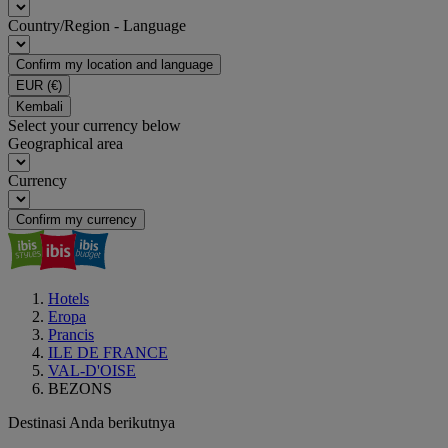
Country/Region - Language
Confirm my location and language
EUR
(€)
Kembali
Select your currency below
Geographical area
Currency
Confirm my currency
Hotels
Eropa
Prancis
ILE DE FRANCE
VAL-D'OISE
BEZONS
Destinasi Anda berikutnya