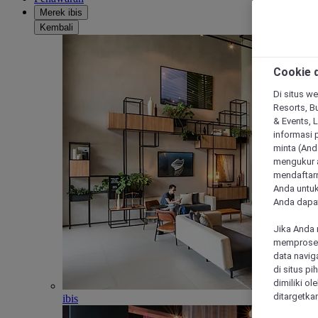
Merek ibis
Kembali
Cookie d
Di situs we
Resorts, Bu
& Events, 
informasi 
minta (Anda
mengukur a
mendaftarn
Anda untuk
Anda dapat
Jika Anda 
memproses 
data navig
di situs p
dimiliki ol
ditargetkan
ibis