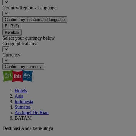
Country/Region - Language
Confirm my location and language
EUR
(€)
Kembali
Select your currency below
Geographical area
Currency
Confirm my currency
Hotels
Asia
Indonesia
Sumatra
Archipel De Riau
BATAM
Destinasi Anda berikutnya