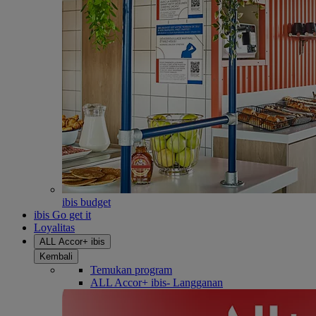
ibis budget
ibis Go get it
Loyalitas
ALL Accor+ ibis
Kembali
Temukan program
ALL Accor+ ibis- Langganan