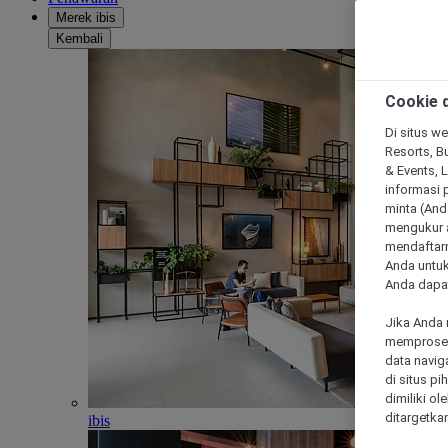
Merek ibis
Kembali
Cookie d
Di situs we
Resorts, Bu
& Events, 
informasi 
minta (Anda
mengukur a
mendaftarn
Anda untuk
Anda dapat
Jika Anda 
memproses 
data navig
di situs p
dimiliki ol
ditargetkan
ibis