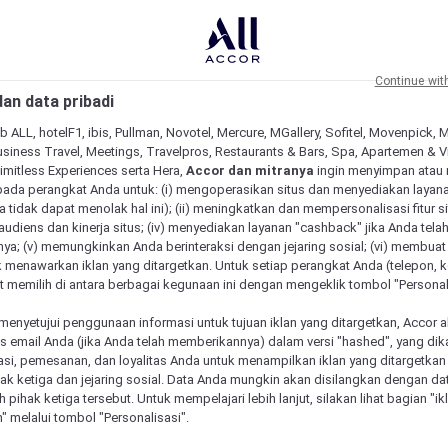
Continue wit
an data pribadi
b ALL, hotelF1, ibis, Pullman, Novotel, Mercure, MGallery, Sofitel, Movenpick, 
siness Travel, Meetings, Travelpros, Restaurants & Bars, Spa, Apartemen & Vill
Limitless Experiences serta Hera,
Accor dan mitranya
ingin menyimpan atau
pada perangkat Anda untuk: (i) mengoperasikan situs dan menyediakan layan
 tidak dapat menolak hal ini); (ii) meningkatkan dan mempersonalisasi fitur situ
udiens dan kinerja situs; (iv) menyediakan layanan "cashback" jika Anda tela
ya; (v) memungkinkan Anda berinteraksi dengan jejaring sosial; (vi) membuat 
 menawarkan iklan yang ditargetkan. Untuk setiap perangkat Anda (telepon, ko
 memilih di antara berbagai kegunaan ini dengan mengeklik tombol "Personali
menyetujui penggunaan informasi untuk tujuan iklan yang ditargetkan, Accor 
email Anda (jika Anda telah memberikannya) dalam versi "hashed", yang dik
asi, pemesanan, dan loyalitas Anda untuk menampilkan iklan yang ditargetka
ihak ketiga dan jejaring sosial. Data Anda mungkin akan disilangkan dengan da
eh pihak ketiga tersebut. Untuk mempelajari lebih lanjut, silakan lihat bagian "i
" melalui tombol "Personalisasi".