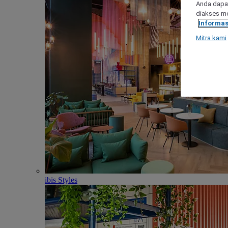
Anda dapat
diakses me
Informas
Mitra kami
ibis Styles