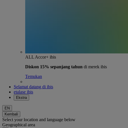
ALL Accor+ ibis
Diskon 15% sepanjang tahun
di merek ibis
Temukan
Selamat datang di ibis
etalase ibis
Ekstra
EN
Kembali
Select your location and language below
Geographical area