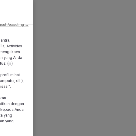
hout Accepting →
Mantra,
a, Activities
 mengakses
an yang Anda
s; (iii)
h
profil minat
mputer, dll.),
sasi".
akan
aitkan dengan
n kepada Anda
ta yang
klan yang