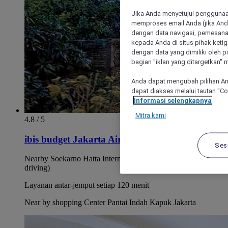
Jika Anda menyetujui penggunaan
memproses email Anda (jika Anda
dengan data navigasi, pemesanan
kepada Anda di situs pihak ketig
dengan data yang dimiliki oleh pi
bagian "iklan yang ditargetkan" m
Anda dapat mengubah pilihan An
dapat diakses melalui tautan "C
Informasi selengkapnya
Mitra kami
4.8 / 5
ibis budget Jakarta Airport
Ses
Nearby Soekarno Hatta International Airport (10 minutes
driving)
Layanan antar-jemput setiap 120 menit
Near by shopping Center Pantai Indah Kapuk Jakarta