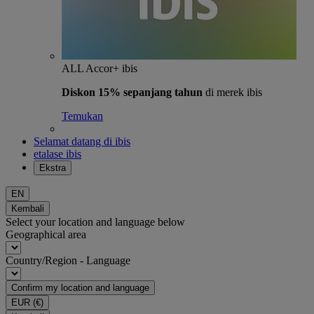
ALL Accor+ ibis
Diskon 15% sepanjang tahun
di merek ibis
Temukan
Selamat datang di ibis
etalase ibis
Ekstra
EN
Kembali
Select your location and language below
Geographical area
Country/Region - Language
Confirm my location and language
EUR
(€)