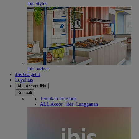
ibis Styles
ibis budget
ibis Go get it
Loyalitas
ALL Accor+ ibis
Kembali
Temukan program
ALL Accor+ ibis- Langganan