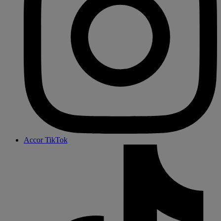
Accor TikTok