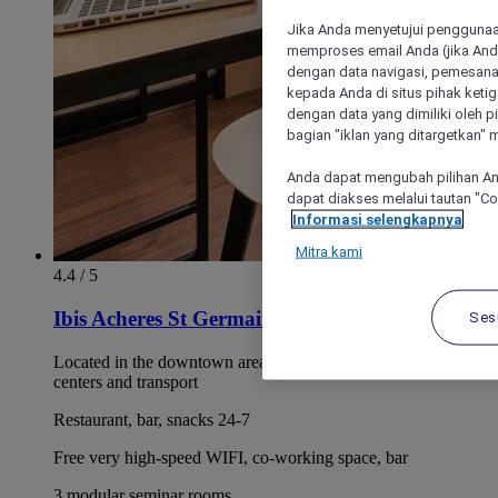
Jika Anda menyetujui penggunaan
memproses email Anda (jika Anda
dengan data navigasi, pemesanan
kepada Anda di situs pihak ketig
dengan data yang dimiliki oleh pi
bagian "iklan yang ditargetkan" m
Anda dapat mengubah pilihan An
dapat diakses melalui tautan "C
Informasi selengkapnya
Mitra kami
4.4 / 5
Ibis Acheres St Germain en Laye
Ses
Located in the downtown area, close to stores, business
centers and transport
Restaurant, bar, snacks 24-7
Free very high-speed WIFI, co-working space, bar
3 modular seminar rooms