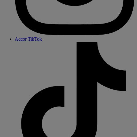
Accor TikTok