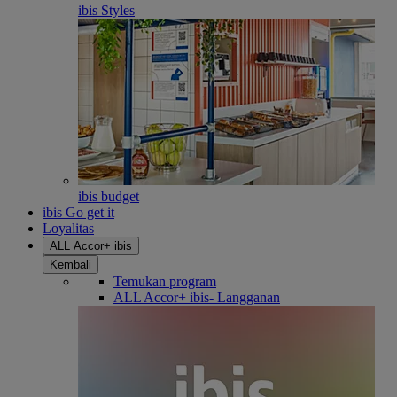
ibis Styles
ibis budget
ibis Go get it
Loyalitas
ALL Accor+ ibis
Kembali
Temukan program
ALL Accor+ ibis- Langganan