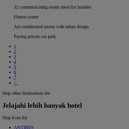
32 communicating rooms ideal for families
Fitness center
Air-conditioned rooms with urban design
Paying private car park
1
2
3
4
5
6
7
〉
Skip other destinations list
Jelajahi lebih banyak hotel
Skip Kota list
ANTIBES