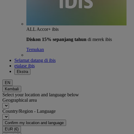
ALL Accor+ ibis
Diskon 15% sepanjang tahun
di merek ibis
Temukan
Selamat datang di ibis
etalase ibis
Ekstra
EN
Kembali
Select your location and language below
Geographical area
Country/Region - Language
Confirm my location and language
EUR
(€)