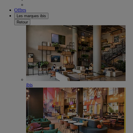
Offres
Les marques ibis
Retour
ibis