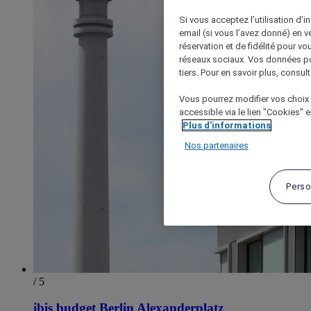
Si vous acceptez l’utilisation d’i
email (si vous l’avez donné) en 
réservation et de fidélité pour vo
réseaux sociaux. Vos données po
tiers. Pour en savoir plus, consult
Vous pourrez modifier vos choix 
accessible via le lien "Cookies" 
Plus d'informations
Nos partenaires
Perso
/ 5
ibis budget Berlin Alexanderplatz