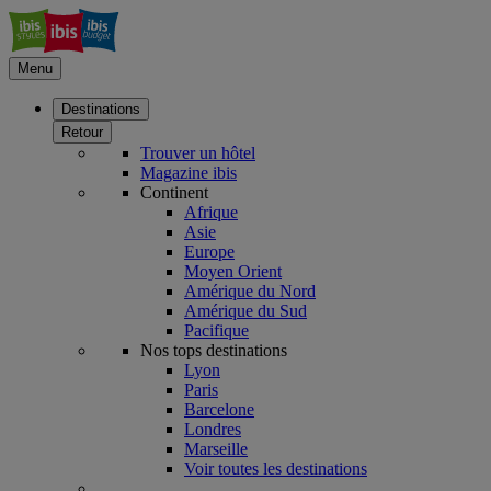
Menu
Destinations
Retour
Trouver un hôtel
Magazine ibis
Continent
Afrique
Asie
Europe
Moyen Orient
Amérique du Nord
Amérique du Sud
Pacifique
Nos tops destinations
Lyon
Paris
Barcelone
Londres
Marseille
Voir toutes les destinations