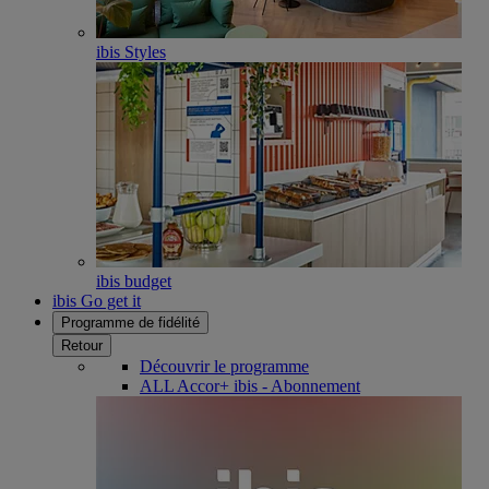
ibis Styles
ibis budget
ibis Go get it
Programme de fidélité
Retour
Découvrir le programme
ALL Accor+ ibis - Abonnement