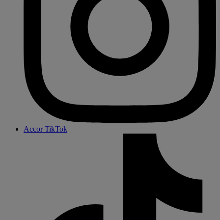
Accor TikTok