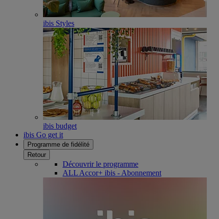
ibis Styles
ibis budget
ibis Go get it
Programme de fidélité
Retour
Découvrir le programme
ALL Accor+ ibis - Abonnement