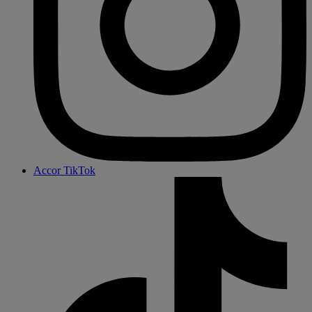
Accor TikTok