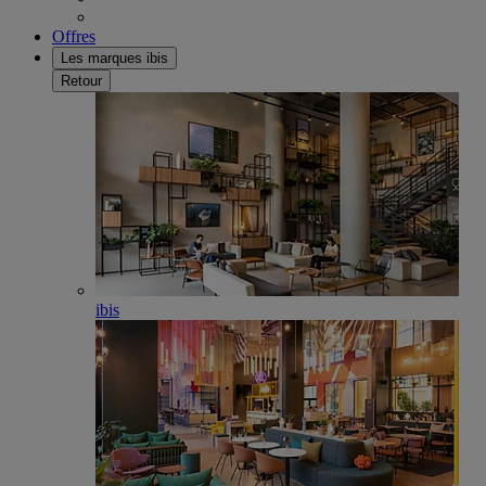
Offres
Les marques ibis
Retour
ibis