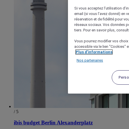
Si vous acceptez l’utilisation d’i
email (si vous l’avez donné) en 
réservation et de fidélité pour vo
réseaux sociaux. Vos données po
tiers. Pour en savoir plus, consult
Vous pourrez modifier vos choix 
accessible via le lien "Cookies" 
Plus d'informations
Nos partenaires
Perso
/ 5
ibis budget Berlin Alexanderplatz