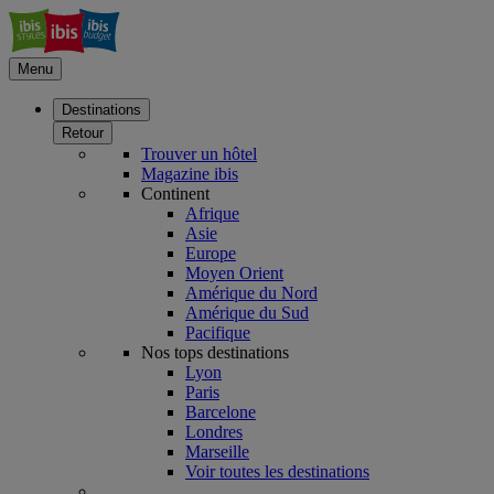
Menu
Destinations
Retour
Trouver un hôtel
Magazine ibis
Continent
Afrique
Asie
Europe
Moyen Orient
Amérique du Nord
Amérique du Sud
Pacifique
Nos tops destinations
Lyon
Paris
Barcelone
Londres
Marseille
Voir toutes les destinations