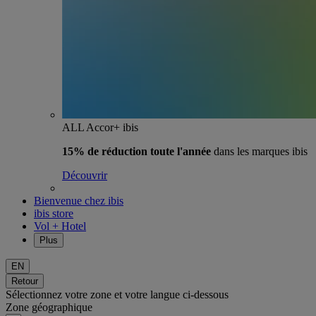
ALL Accor+ ibis
15% de réduction toute l'année
dans les marques ibis
Découvrir
Bienvenue chez ibis
ibis store
Vol + Hotel
Plus
EN
Retour
Sélectionnez votre zone et votre langue ci-dessous
Zone géographique