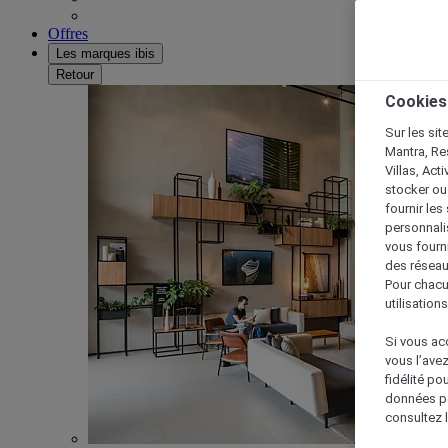
Offres
Les marques ibis
Retour
Cookies
Sur les sit
Mantra, Re
Villas, Act
stocker ou
fournir le
personnalis
vous fourn
des réseau
Pour chacu
utilisation
Si vous acc
vous l’ave
fidélité po
données po
consultez l