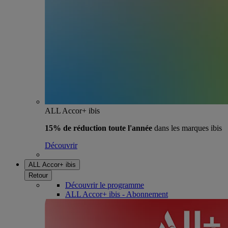
ALL Accor+ ibis
15% de réduction toute l'année
dans les marques ibis
Découvrir
ALL Accor+ ibis
Retour
Découvrir le programme
ALL Accor+ ibis - Abonnement