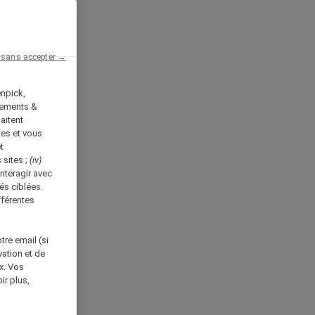
 sans accepter →
enpick,
tements &
aitent
tes et vous
t
 sites ;
(iv)
nteragir avec
és ciblées.
fférentes
tre email (si
vation et de
ux. Vos
ir plus,