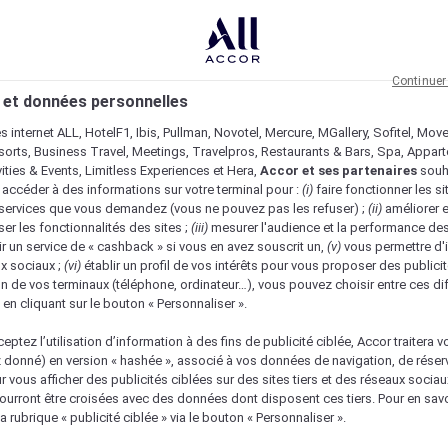
Continuer
 et données personnelles
es internet ALL, HotelF1, Ibis, Pullman, Novotel, Mercure, MGallery, Sofitel, Mov
sorts, Business Travel, Meetings, Travelpros, Restaurants & Bars, Spa, Appar
ivities & Events, Limitless Experiences et Hera,
Accor et ses partenaires
souh
 accéder à des informations sur votre terminal pour :
(i)
faire fonctionner les si
s services que vous demandez (vous ne pouvez pas les refuser) ;
(ii)
améliorer e
er les fonctionnalités des sites ;
(iii)
mesurer l'audience et la performance des
ir un service de « cashback » si vous en avez souscrit un,
(v)
vous permettre d'i
x sociaux ;
(vi)
établir un profil de vos intérêts pour vous proposer des publicit
n de vos terminaux (téléphone, ordinateur…), vous pouvez choisir entre ces di
s en cliquant sur le bouton « Personnaliser ».
eptez l’utilisation d’information à des fins de publicité ciblée, Accor traitera vo
z donné) en version « hashée », associé à vos données de navigation, de réser
ur vous afficher des publicités ciblées sur des sites tiers et des réseaux socia
urront être croisées avec des données dont disposent ces tiers. Pour en savo
a rubrique « publicité ciblée » via le bouton « Personnaliser ».