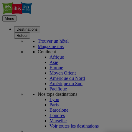
Menu
Destinations
Retour
Trouver un hôtel
Magazine ibis
Continent
Afrique
Asie
Europe
Moyen Orient
Amérique du Nord
Amérique du Sud
Pacifique
Nos tops destinations
Lyon
Paris
Barcelone
Londres
Marseille
Voir toutes les destinations