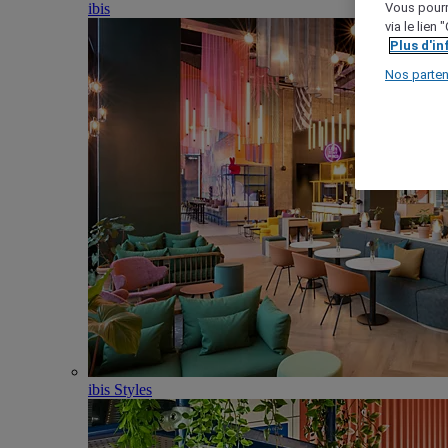
ibis
Vous pourr
via le lien
Plus d'i
Nos parten
ibis Styles