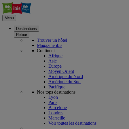
Menu
Destinations
Retour
Trouver un hôtel
Magazine ibis
Continent
Afrique
Asie
Europe
Moyen Orient
Amérique du Nord
Amérique du Sud
Pacifique
Nos tops destinations
Lyon
Paris
Barcelone
Londres
Marseille
Voir toutes les destinations