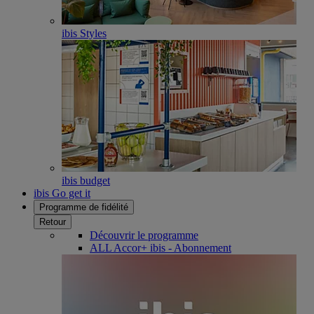
ibis Styles
ibis budget
ibis Go get it
Programme de fidélité
Retour
Découvrir le programme
ALL Accor+ ibis - Abonnement