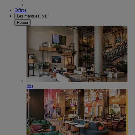
Offres
Les marques ibis
Retour
ibis