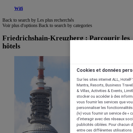
Wifi
Back to search by Les plus recherchés
Voir plus d'options
Back to search by categories
Friedrichshain-Kreuzberg : Parcourir les
hôtels
Cookies et données pers
Sur les sites internet ALL, HotelF
Mantra, Resorts, Business Travel
& Villas, Activities & Events, Lim
stocker ou accéder à des informa
vous fournir les services que vo
personnaliser les fonctionnalités
(iv)
vous fournir un service de « 
d'interagir avec des réseaux soci
publicités ciblées. Pour chacun 
entre ces différentes utilisations