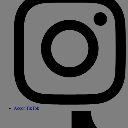
Accor TikTok