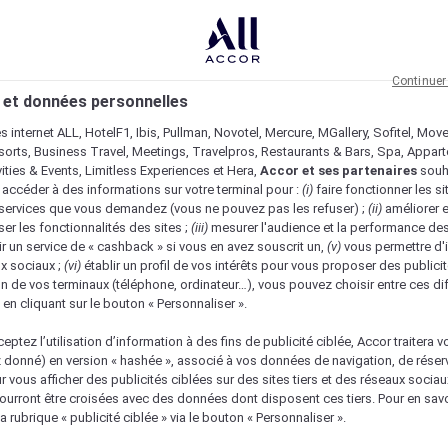
Continuer
 et données personnelles
es internet ALL, HotelF1, Ibis, Pullman, Novotel, Mercure, MGallery, Sofitel, Mov
sorts, Business Travel, Meetings, Travelpros, Restaurants & Bars, Spa, Appar
ivities & Events, Limitless Experiences et Hera,
Accor et ses partenaires
souh
 accéder à des informations sur votre terminal pour :
(i)
faire fonctionner les si
s services que vous demandez (vous ne pouvez pas les refuser) ;
(ii)
améliorer e
er les fonctionnalités des sites ;
(iii)
mesurer l'audience et la performance des
ir un service de « cashback » si vous en avez souscrit un,
(v)
vous permettre d'i
x sociaux ;
(vi)
établir un profil de vos intérêts pour vous proposer des publicit
n de vos terminaux (téléphone, ordinateur…), vous pouvez choisir entre ces di
s en cliquant sur le bouton « Personnaliser ».
eptez l’utilisation d’information à des fins de publicité ciblée, Accor traitera vo
z donné) en version « hashée », associé à vos données de navigation, de réser
ur vous afficher des publicités ciblées sur des sites tiers et des réseaux socia
urront être croisées avec des données dont disposent ces tiers. Pour en savo
a rubrique « publicité ciblée » via le bouton « Personnaliser ».