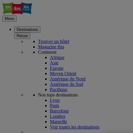
Menu
Destinations
Retour
Trouver un hôtel
Magazine ibis
Continent
Afrique
Asie
Europe
Moyen Orient
Amérique du Nord
Amérique du Sud
Pacifique
Nos tops destinations
Lyon
Paris
Barcelone
Londres
Marseille
Voir toutes les destinations