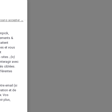
 sans accepter →
enpick,
tements &
aitent
tes et vous
t
 sites ;
(iv)
nteragir avec
és ciblées.
fférentes
tre email (si
vation et de
ux. Vos
ir plus,