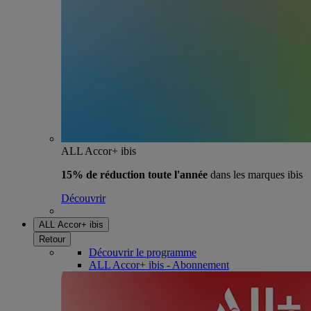
ALL Accor+ ibis
15% de réduction toute l'année
dans les marques ibis
Découvrir
ALL Accor+ ibis
Retour
Découvrir le programme
ALL Accor+ ibis - Abonnement