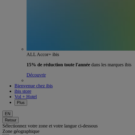
ALL Accor+ ibis
15% de réduction toute l'année
dans les marques ibis
Découvrir
Bienvenue chez ibis
ibis store
Vol + Hotel
Plus
EN
Retour
Sélectionnez votre zone et votre langue ci-dessous
Zone géographique