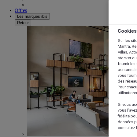
Offres
Les marques ibis
Retour
Cookies
Sur les sit
Mantra, Re
Villas, Act
stocker ou
fournir le
personnalis
vous fourn
des réseau
Pour chacu
utilisation
Si vous acc
vous l’ave
fidélité po
données po
consultez l