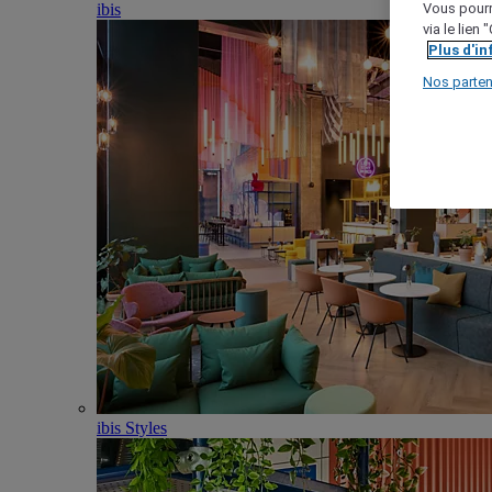
ibis
Vous pourr
via le lien
Plus d'i
Nos parten
ibis Styles