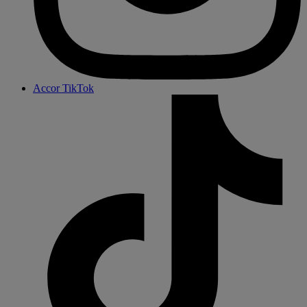
Accor TikTok