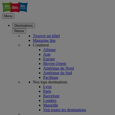
Menu
Destinations
Retour
Trouver un hôtel
Magazine ibis
Continent
Afrique
Asie
Europe
Moyen Orient
Amérique du Nord
Amérique du Sud
Pacifique
Nos tops destinations
Lyon
Paris
Barcelone
Londres
Marseille
Voir toutes les destinations