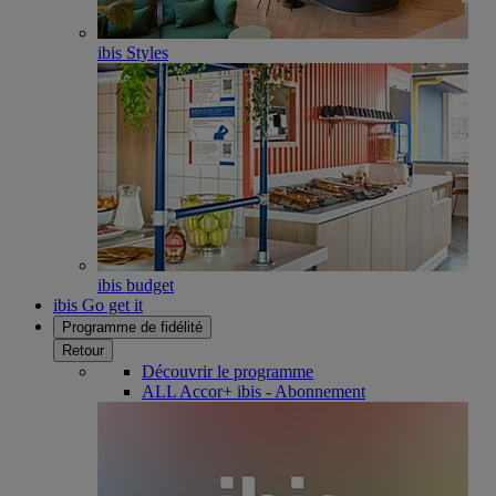
ibis Styles
ibis budget
ibis Go get it
Programme de fidélité
Retour
Découvrir le programme
ALL Accor+ ibis - Abonnement