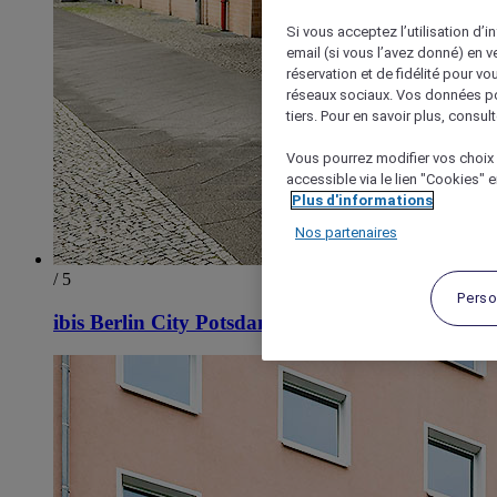
Si vous acceptez l’utilisation d’i
email (si vous l’avez donné) en 
réservation et de fidélité pour vo
réseaux sociaux. Vos données po
tiers. Pour en savoir plus, consult
Vous pourrez modifier vos choix 
accessible via le lien "Cookies" 
Plus d'informations
Nos partenaires
/ 5
Perso
ibis Berlin City Potsdamer Platz