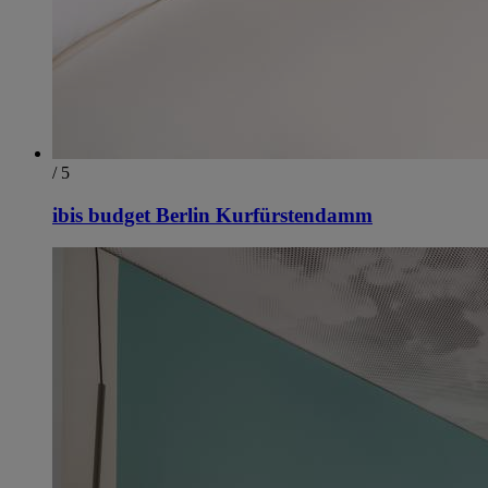
/ 5
ibis budget Berlin Kurfürstendamm