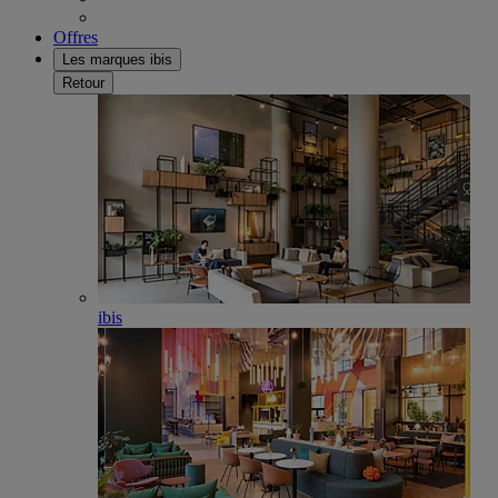
Offres
Les marques ibis
Retour
ibis