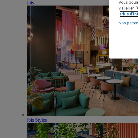
ibis
Vous pourr
via le lien
Plus d'i
Nos parten
ibis Styles