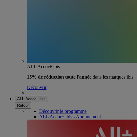
ALL Accor+ ibis
15% de réduction toute l'année
dans les marques ibis
Découvrir
ALL Accor+ ibis
Retour
Découvrir le programme
ALL Accor+ ibis - Abonnement