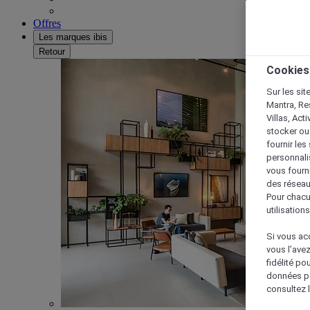
Offres
Les marques ibis
Retour
Cookies
Sur les sit
Mantra, Re
Villas, Act
stocker ou
fournir le
personnalis
vous fourn
des réseau
Pour chacu
utilisation
Si vous acc
vous l’ave
fidélité po
données po
consultez l