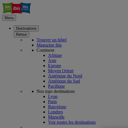
Menu
Destinations
Retour
Trouver un hôtel
Magazine ibis
Continent
Afrique
Asie
Europe
Moyen Orient
Amérique du Nord
Amérique du Sud
Pacifique
Nos tops destinations
Lyon
Paris
Barcelone
Londres
Marseille
Voir toutes les destinations