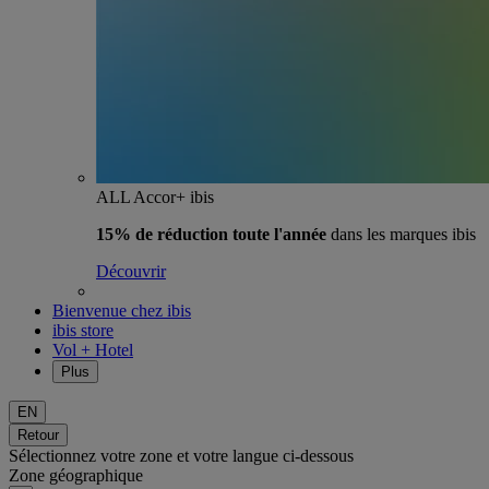
ALL Accor+ ibis
15% de réduction toute l'année
dans les marques ibis
Découvrir
Bienvenue chez ibis
ibis store
Vol + Hotel
Plus
EN
Retour
Sélectionnez votre zone et votre langue ci-dessous
Zone géographique