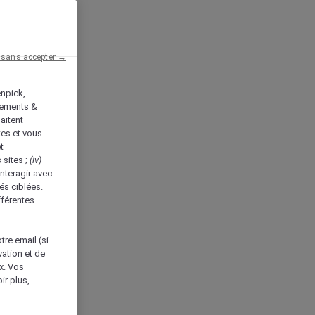
 sans accepter →
enpick,
tements &
aitent
tes et vous
t
 sites ;
(iv)
nteragir avec
és ciblées.
fférentes
tre email (si
vation et de
ux. Vos
ir plus,