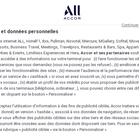
Continuer
 et données personnelles
es internet ALL, HotelF1, Ibis, Pullman, Novotel, Mercure, MGallery, Sofitel, Mov
sorts, Business Travel, Meetings, Travelpros, Restaurants & Bars, Spa, Appar
ivities & Events, Limitless Experiences et Hera,
Accor et ses partenaires
souh
 accéder à des informations sur votre terminal pour :
(i)
faire fonctionner les si
s services que vous demandez (vous ne pouvez pas les refuser) ;
(ii)
améliorer e
er les fonctionnalités des sites ;
(iii)
mesurer l'audience et la performance des
ir un service de « cashback » si vous en avez souscrit un,
(v)
vous permettre d'i
x sociaux ;
(vi)
établir un profil de vos intérêts pour vous proposer des publicit
n de vos terminaux (téléphone, ordinateur…), vous pouvez choisir entre ces di
s en cliquant sur le bouton « Personnaliser ».
eptez l’utilisation d’information à des fins de publicité ciblée, Accor traitera vo
z donné) en version « hashée », associé à vos données de navigation, de réser
ur vous afficher des publicités ciblées sur des sites tiers et des réseaux socia
urront être croisées avec des données dont disposent ces tiers. Pour en savo
a rubrique « publicité ciblée » via le bouton « Personnaliser ».