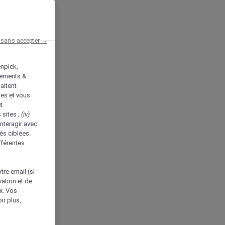
 sans accepter →
enpick,
tements &
aitent
tes et vous
t
 sites ;
(iv)
nteragir avec
és ciblées.
fférentes
tre email (si
vation et de
ux. Vos
ir plus,