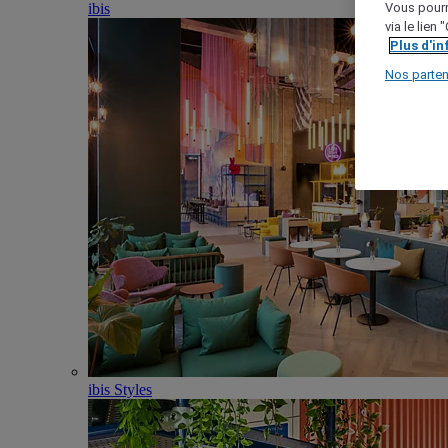
ibis
Vous pourr
via le lien
Plus d'i
Nos parten
ibis Styles