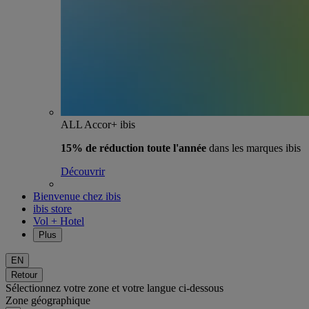
ALL Accor+ ibis
15% de réduction toute l'année
dans les marques ibis
Découvrir
Bienvenue chez ibis
ibis store
Vol + Hotel
Plus
EN
Retour
Sélectionnez votre zone et votre langue ci-dessous
Zone géographique