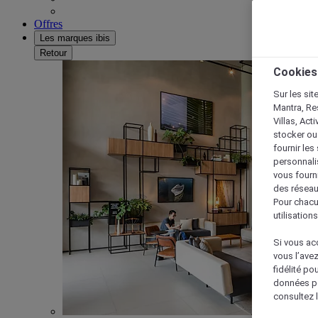
Offres
Les marques ibis
Retour
Cookies
Sur les sit
Mantra, Re
Villas, Act
stocker ou
fournir le
personnalis
vous fourn
des réseau
Pour chacu
utilisation
Si vous acc
vous l’ave
fidélité po
données po
consultez l