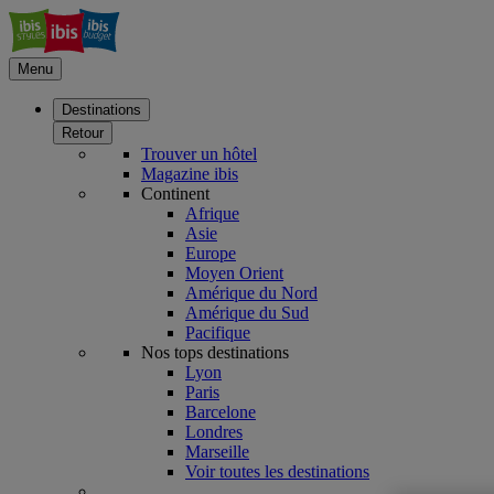
Menu
Destinations
Retour
Trouver un hôtel
Magazine ibis
Continent
Afrique
Asie
Europe
Moyen Orient
Amérique du Nord
Amérique du Sud
Pacifique
Nos tops destinations
Lyon
Paris
Barcelone
Londres
Marseille
Voir toutes les destinations