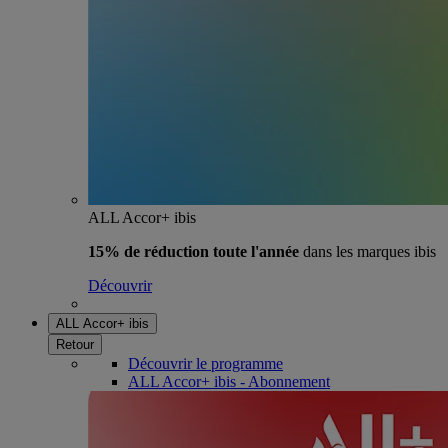
ALL Accor+ ibis
15% de réduction toute l'année
dans les marques ibis
Découvrir
ALL Accor+ ibis
Retour
Découvrir le programme
ALL Accor+ ibis - Abonnement