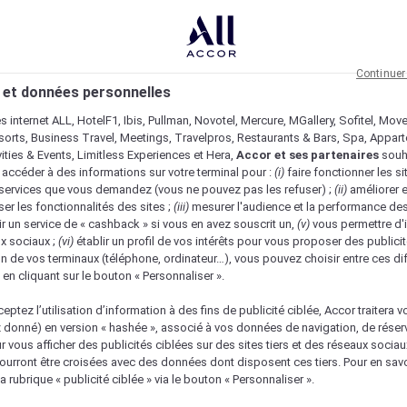
Continuer
 et données personnelles
es internet ALL, HotelF1, Ibis, Pullman, Novotel, Mercure, MGallery, Sofitel, Mov
sorts, Business Travel, Meetings, Travelpros, Restaurants & Bars, Spa, Appar
ivities & Events, Limitless Experiences et Hera,
Accor et ses partenaires
souh
 accéder à des informations sur votre terminal pour :
(i)
faire fonctionner les si
s services que vous demandez (vous ne pouvez pas les refuser) ;
(ii)
améliorer e
er les fonctionnalités des sites ;
(iii)
mesurer l'audience et la performance des
ir un service de « cashback » si vous en avez souscrit un,
(v)
vous permettre d'i
x sociaux ;
(vi)
établir un profil de vos intérêts pour vous proposer des publicit
n de vos terminaux (téléphone, ordinateur…), vous pouvez choisir entre ces di
s en cliquant sur le bouton « Personnaliser ».
eptez l’utilisation d’information à des fins de publicité ciblée, Accor traitera vo
z donné) en version « hashée », associé à vos données de navigation, de réser
ur vous afficher des publicités ciblées sur des sites tiers et des réseaux socia
urront être croisées avec des données dont disposent ces tiers. Pour en savo
a rubrique « publicité ciblée » via le bouton « Personnaliser ».