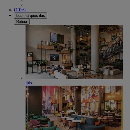
Offres
Les marques ibis
Retour
ibis