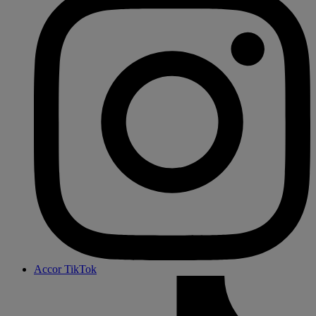
Accor TikTok