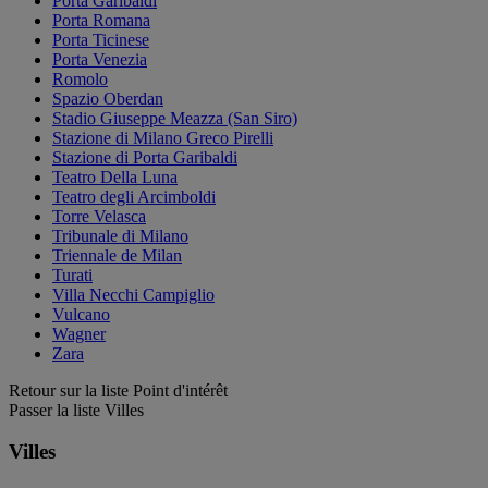
Porta Garibaldi
Porta Romana
Porta Ticinese
Porta Venezia
Romolo
Spazio Oberdan
Stadio Giuseppe Meazza (San Siro)
Stazione di Milano Greco Pirelli
Stazione di Porta Garibaldi
Teatro Della Luna
Teatro degli Arcimboldi
Torre Velasca
Tribunale di Milano
Triennale de Milan
Turati
Villa Necchi Campiglio
Vulcano
Wagner
Zara
Retour sur la liste Point d'intérêt
Passer la liste Villes
Villes