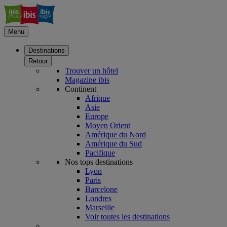
Menu
Destinations
Retour
Trouver un hôtel
Magazine ibis
Continent
Afrique
Asie
Europe
Moyen Orient
Amérique du Nord
Amérique du Sud
Pacifique
Nos tops destinations
Lyon
Paris
Barcelone
Londres
Marseille
Voir toutes les destinations