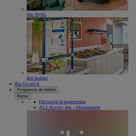
ibis Styles
ibis budget
ibis Go get it
Programme de fidélité
Retour
Découvrir le programme
ALL Accor+ ibis - Abonnement