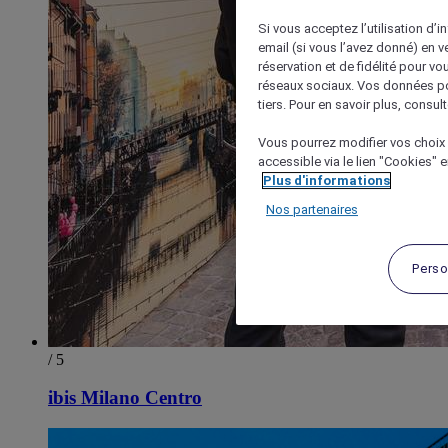
Si vous acceptez l’utilisation d’i
email (si vous l’avez donné) en 
réservation et de fidélité pour vo
réseaux sociaux. Vos données po
tiers. Pour en savoir plus, consult
Vous pourrez modifier vos choix 
accessible via le lien "Cookies" 
Plus d'informations
Nos partenaires
Perso
/ 5
ibis Milano Centro