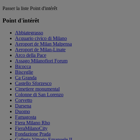
Passer la liste Point d'intérêt
Point d'intérêt
Abbiategrasso
Acquario civico di Milano
Aeroport de Milan Malpensa
Aeroport de Milan-Linate
Arco della Pace
Assago Milanofiori Forum
Bicocca
Bisceglie
Ca Granda
Castello Sforzesco
Cimetiere monumental
Colonne di San Lorenzo
Corvetto
Darsena
Duomo
Famagosta
Fiera Milano Rho
FieraMilanoCity
Fondazione Prada
Galleria Vittorio Emanuele II