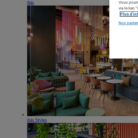
ibis
Vous pourr
via le lien
Plus d'i
Nos parten
ibis Styles