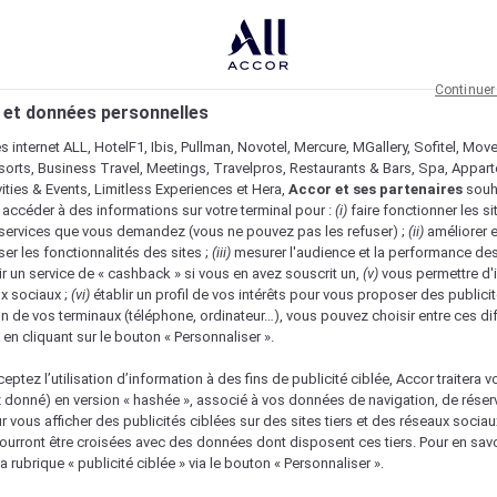
Continuer
 et données personnelles
es internet ALL, HotelF1, Ibis, Pullman, Novotel, Mercure, MGallery, Sofitel, Mov
sorts, Business Travel, Meetings, Travelpros, Restaurants & Bars, Spa, Appar
ivities & Events, Limitless Experiences et Hera,
Accor et ses partenaires
souh
 accéder à des informations sur votre terminal pour :
(i)
faire fonctionner les si
s services que vous demandez (vous ne pouvez pas les refuser) ;
(ii)
améliorer e
er les fonctionnalités des sites ;
(iii)
mesurer l'audience et la performance des
ir un service de « cashback » si vous en avez souscrit un,
(v)
vous permettre d'i
x sociaux ;
(vi)
établir un profil de vos intérêts pour vous proposer des publicit
n de vos terminaux (téléphone, ordinateur…), vous pouvez choisir entre ces di
s en cliquant sur le bouton « Personnaliser ».
eptez l’utilisation d’information à des fins de publicité ciblée, Accor traitera vo
z donné) en version « hashée », associé à vos données de navigation, de réser
ur vous afficher des publicités ciblées sur des sites tiers et des réseaux socia
urront être croisées avec des données dont disposent ces tiers. Pour en savo
a rubrique « publicité ciblée » via le bouton « Personnaliser ».