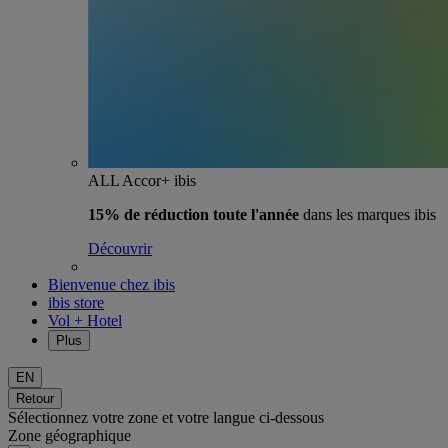
ALL Accor+ ibis
15% de réduction toute l'année
dans les marques ibis
Découvrir
Bienvenue chez ibis
ibis store
Vol + Hotel
Plus
EN
Retour
Sélectionnez votre zone et votre langue ci-dessous
Zone géographique