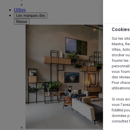
Offres
Les marques ibis
Retour
Cookies
Sur les sit
Mantra, Re
Villas, Act
stocker ou
fournir le
personnalis
vous fourn
des réseau
Pour chacu
utilisation
Si vous acc
vous l’ave
fidélité po
données po
consultez l