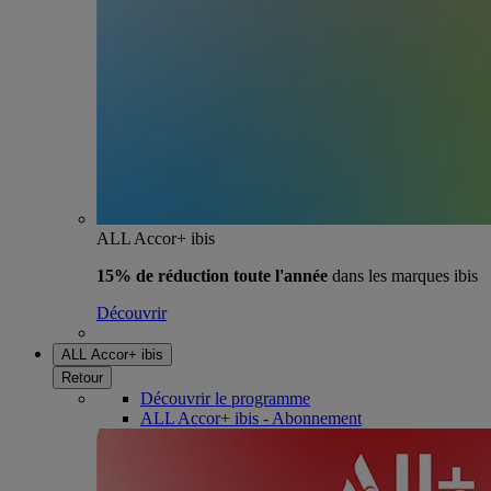
ALL Accor+ ibis
15% de réduction toute l'année
dans les marques ibis
Découvrir
ALL Accor+ ibis
Retour
Découvrir le programme
ALL Accor+ ibis - Abonnement