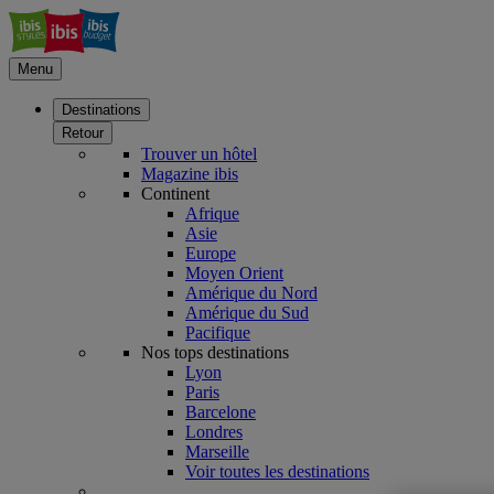
Menu
Destinations
Retour
Trouver un hôtel
Magazine ibis
Continent
Afrique
Asie
Europe
Moyen Orient
Amérique du Nord
Amérique du Sud
Pacifique
Nos tops destinations
Lyon
Paris
Barcelone
Londres
Marseille
Voir toutes les destinations