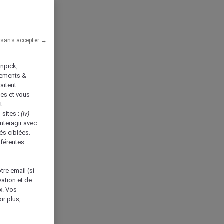
 sans accepter →
enpick,
tements &
aitent
tes et vous
t
 sites ;
(iv)
nteragir avec
és ciblées.
fférentes
tre email (si
vation et de
ux. Vos
ir plus,