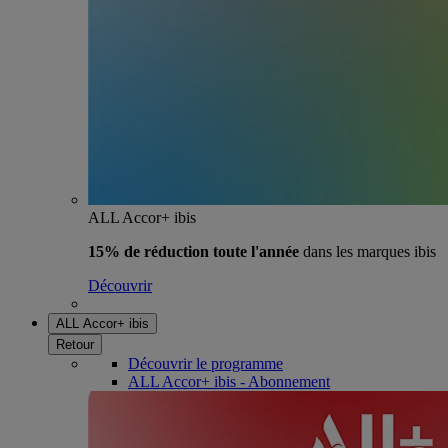
ALL Accor+ ibis
15% de réduction toute l'année
dans les marques ibis
Découvrir
ALL Accor+ ibis
Retour
Découvrir le programme
ALL Accor+ ibis - Abonnement