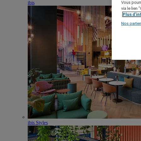
ibis
Vous pourr
via le lien
Plus d'i
Nos parten
ibis Styles