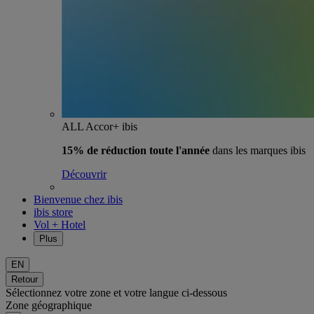
ALL Accor+ ibis
15% de réduction toute l'année
dans les marques ibis
Découvrir
Bienvenue chez ibis
ibis store
Vol + Hotel
Plus
EN
Retour
Sélectionnez votre zone et votre langue ci-dessous
Zone géographique