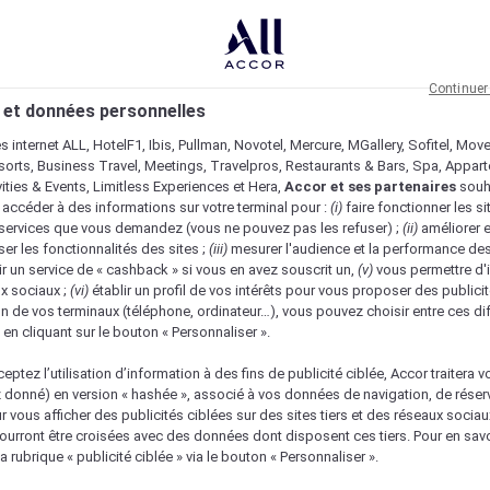
Continuer
 et données personnelles
es internet ALL, HotelF1, Ibis, Pullman, Novotel, Mercure, MGallery, Sofitel, Mov
sorts, Business Travel, Meetings, Travelpros, Restaurants & Bars, Spa, Appar
ivities & Events, Limitless Experiences et Hera,
Accor et ses partenaires
souh
 accéder à des informations sur votre terminal pour :
(i)
faire fonctionner les si
s services que vous demandez (vous ne pouvez pas les refuser) ;
(ii)
améliorer e
er les fonctionnalités des sites ;
(iii)
mesurer l'audience et la performance des
ir un service de « cashback » si vous en avez souscrit un,
(v)
vous permettre d'i
x sociaux ;
(vi)
établir un profil de vos intérêts pour vous proposer des publicit
n de vos terminaux (téléphone, ordinateur…), vous pouvez choisir entre ces di
s en cliquant sur le bouton « Personnaliser ».
eptez l’utilisation d’information à des fins de publicité ciblée, Accor traitera vo
z donné) en version « hashée », associé à vos données de navigation, de réser
ur vous afficher des publicités ciblées sur des sites tiers et des réseaux socia
urront être croisées avec des données dont disposent ces tiers. Pour en savo
a rubrique « publicité ciblée » via le bouton « Personnaliser ».