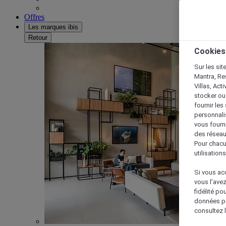
Offres
Les marques ibis
Retour
Cookies
Sur les sit
Mantra, Re
Villas, Act
stocker ou
fournir le
personnalis
vous fourn
des réseau
Pour chacu
utilisation
Si vous acc
vous l’ave
fidélité po
données po
consultez l