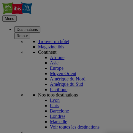
Menu
Destinations
Retour
Trouver un hôtel
Magazine ibis
Continent
Afrique
Asie
Europe
Moyen Orient
Amérique du Nord
Amérique du Sud
Pacifique
Nos tops destinations
Lyon
Paris
Barcelone
Londres
Marseille
Voir toutes les destinations