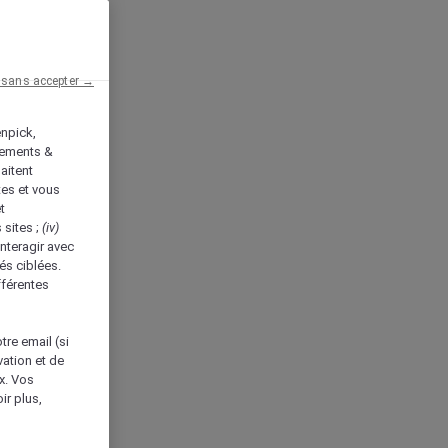
 sans accepter →
enpick,
tements &
aitent
tes et vous
t
 sites ;
(iv)
nteragir avec
és ciblées.
fférentes
tre email (si
vation et de
ux. Vos
ir plus,