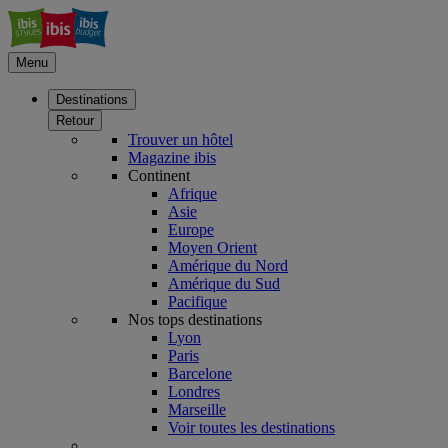
Menu
Destinations
Retour
Trouver un hôtel
Magazine ibis
Continent
Afrique
Asie
Europe
Moyen Orient
Amérique du Nord
Amérique du Sud
Pacifique
Nos tops destinations
Lyon
Paris
Barcelone
Londres
Marseille
Voir toutes les destinations