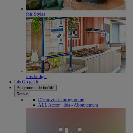
ibis Styles
ibis budget
ibis Go get it
Programme de fidélité
Retour
Découvrir le programme
ALL Accor+ ibis - Abonnement