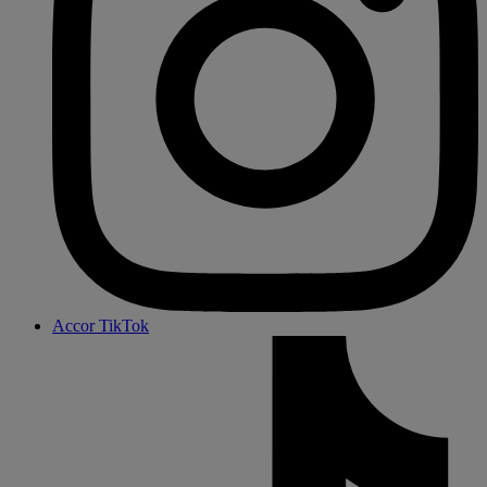
Accor TikTok