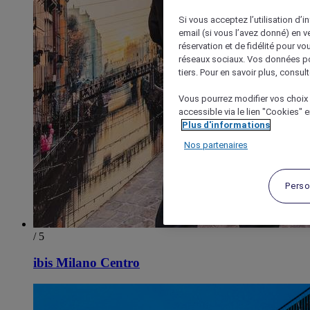
Si vous acceptez l’utilisation d’i
email (si vous l’avez donné) en 
réservation et de fidélité pour vo
réseaux sociaux. Vos données po
tiers. Pour en savoir plus, consult
Vous pourrez modifier vos choix 
accessible via le lien "Cookies" 
Plus d'informations
Nos partenaires
Perso
/ 5
ibis Milano Centro