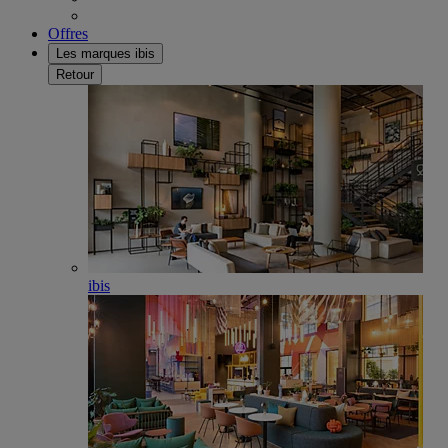
Offres
Les marques ibis
Retour
ibis