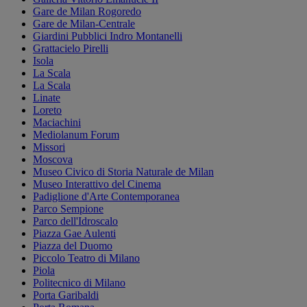
Gare de Milan Rogoredo
Gare de Milan-Centrale
Giardini Pubblici Indro Montanelli
Grattacielo Pirelli
Isola
La Scala
La Scala
Linate
Loreto
Maciachini
Mediolanum Forum
Missori
Moscova
Museo Civico di Storia Naturale de Milan
Museo Interattivo del Cinema
Padiglione d'Arte Contemporanea
Parco Sempione
Parco dell'Idroscalo
Piazza Gae Aulenti
Piazza del Duomo
Piccolo Teatro di Milano
Piola
Politecnico di Milano
Porta Garibaldi