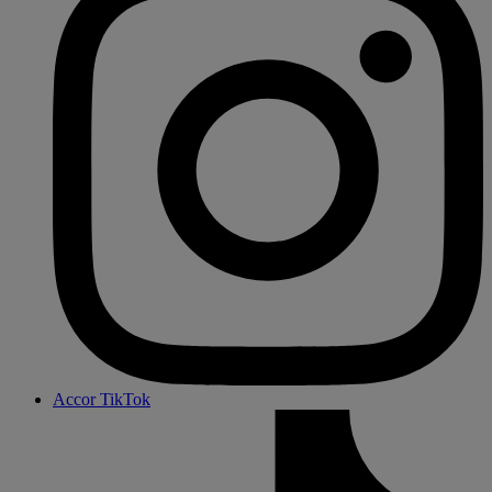
Accor TikTok