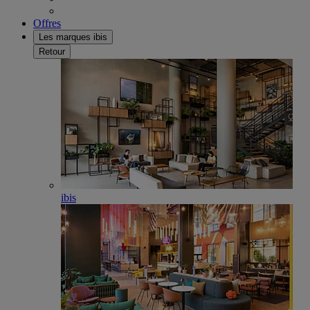
Offres
Les marques ibis
Retour
ibis