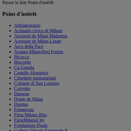
Passer la liste Point d'intérêt
Point d'intérêt
Abbiategrasso
Acquario civico di Milano
Aeroport de Milan Malpensa
Aeroport de Milan-Linate
Arco della Pace
Assago Milanofiori Forum
Bicocca
Bisceglie
Ca Granda
Castello Sforzesco
Cimetiere monumental
Colonne di San Lorenzo
Corvetto
Darsena
Dome de Milan
Duomo
Famagosta
Fiera Milano Rho
FieraMilanoCity
Fondazione Prada
Galleria Vittorio Emanuele II