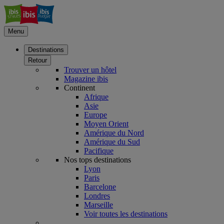
Menu
Destinations
Retour
Trouver un hôtel
Magazine ibis
Continent
Afrique
Asie
Europe
Moyen Orient
Amérique du Nord
Amérique du Sud
Pacifique
Nos tops destinations
Lyon
Paris
Barcelone
Londres
Marseille
Voir toutes les destinations